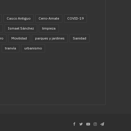
Casco Antiguo
Cerro-Amate
COVID-19
Ismael Sánchez
limpieza
ro
Movilidad
parques y jardines
Sanidad
tranvía
urbanismo
Facebook
Twitter
YouTube
Instagram
Telegram