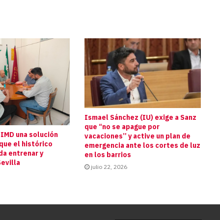
Ismael Sánchez (IU) exige a Sanz
que “no se apague por
 IMD una solución
vacaciones” y active un plan de
que el histórico
emergencia ante los cortes de luz
da entrenar y
en los barrios
evilla
julio 22, 2026