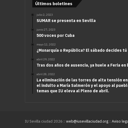
Últimos boletines
julio 2, 2023
SUMAR se presenta en Sevilla
junio 27, 2023
500 voces por Cuba
mayo 12, 2022
¿Monarquía o República? El sábado decides tú
abril 29, 2022
Tras dos años de ausencia, ya huele a Feria en 
abril 28, 2022
La eliminación de las torres de alta tensión en
el indulto a María Salmerón y el apoyo al puebl
temas que IU eleva al Pleno de abril.
IU Sevilla ciudad 2026 ::
web@iusevillaciudad.org
::
Aviso leg