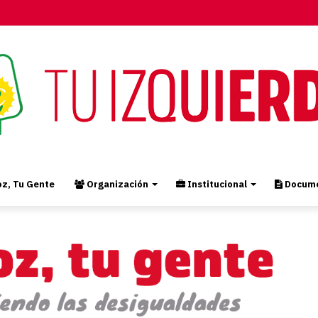
z, Tu Gente
Organización
Institucional
Docume