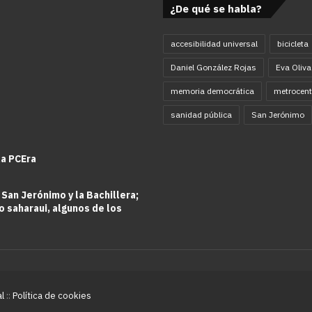
¿De qué se habla?
accesibilidad universal
bicicleta
Daniel González Rojas
Eva Oliva
memoria democrática
metrocent
sanidad pública
San Jerónimo
la PCEra
 San Jerónimo y la Bachillera;
o saharaui, algunos de los
al
::
Política de cookies