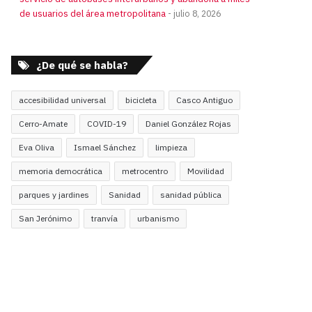
de usuarios del área metropolitana
julio 8, 2026
¿De qué se habla?
accesibilidad universal
bicicleta
Casco Antiguo
Cerro-Amate
COVID-19
Daniel González Rojas
Eva Oliva
Ismael Sánchez
limpieza
memoria democrática
metrocentro
Movilidad
parques y jardines
Sanidad
sanidad pública
San Jerónimo
tranvía
urbanismo