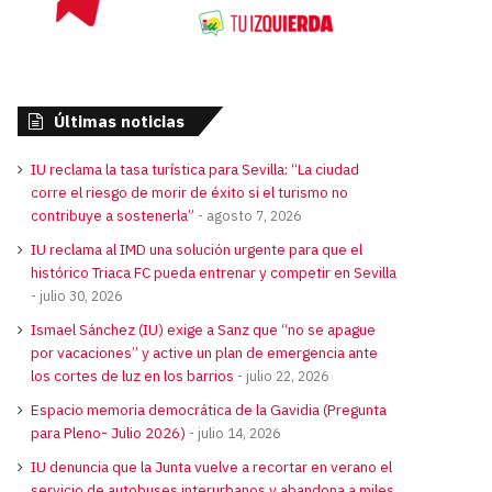
Últimas noticias
IU reclama la tasa turística para Sevilla: “La ciudad
corre el riesgo de morir de éxito si el turismo no
contribuye a sostenerla”
agosto 7, 2026
IU reclama al IMD una solución urgente para que el
histórico Triaca FC pueda entrenar y competir en Sevilla
julio 30, 2026
Ismael Sánchez (IU) exige a Sanz que “no se apague
por vacaciones” y active un plan de emergencia ante
los cortes de luz en los barrios
julio 22, 2026
Espacio memoria democrática de la Gavidia (Pregunta
para Pleno- Julio 2026)
julio 14, 2026
IU denuncia que la Junta vuelve a recortar en verano el
servicio de autobuses interurbanos y abandona a miles