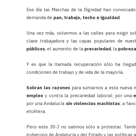
Ese día las Marchas de la Dignidad han convocado
demanda de
pan, trabajo, techo e igualdad
.
Una vez más, volvemos a las calles para exigir so
clase trabajadora y las capas populares de nue
públicos
, el aumento de la
precariedad
, la
pobrez
Y es que la llamada recuperación sólo ha llegad
condiciones de trabajo y de vida de la mayoría.
Sobran las razones
para sumarnos a esta nueva mo
empleo
y contra la precariedad laboral; por una
e
por una Andalucía
sin violencias machistas
; a fav
etcétera.
Pero este 30-J no salimos sólo a protestar. Tam
gobiernos de Andalucía y del Estado y las políticas a