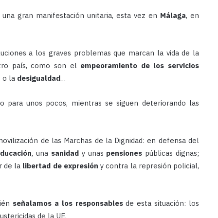
 una gran manifestación unitaria, esta vez en
Málaga
, en
luciones a los graves problemas que marcan la vida de la
stro país, como son el
empeoramiento de los servicios
a
o la
desigualdad
…
o para unos pocos, mientras se siguen deteriorando las
vilización de las Marchas de la Dignidad: en defensa del
ducación
, una
sanidad
y unas
pensiones
públicas dignas;
or de la
libertad de expresión
y contra la represión policial,
bién
señalamos a los responsables
de esta situación: los
ustericidas de la UE.