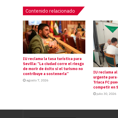
Contenido relacionado
IU reclama la tasa turística para
Sevilla: “La ciudad corre el riesgo
de morir de éxito si el turismo no
IU reclama al
contribuye a sostenerla”
urgente para 
agosto 7, 2026
Triaca FC pue
competir en S
julio 30, 2026