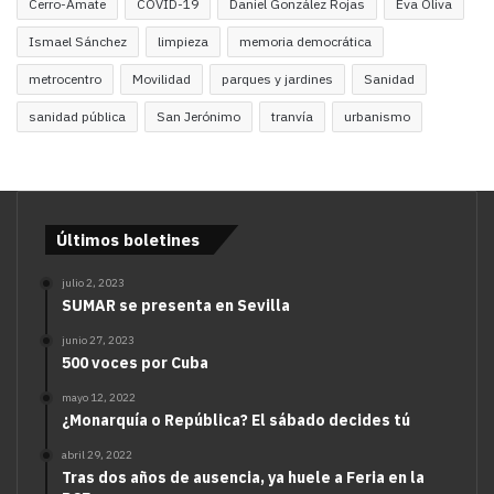
Cerro-Amate
COVID-19
Daniel González Rojas
Eva Oliva
Ismael Sánchez
limpieza
memoria democrática
metrocentro
Movilidad
parques y jardines
Sanidad
sanidad pública
San Jerónimo
tranvía
urbanismo
Últimos boletines
julio 2, 2023
SUMAR se presenta en Sevilla
junio 27, 2023
500 voces por Cuba
mayo 12, 2022
¿Monarquía o República? El sábado decides tú
abril 29, 2022
Tras dos años de ausencia, ya huele a Feria en la