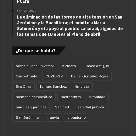
PCEra
abril 28, 2022
La eliminación de las torres de alta tensión en San
Jerónimo y la Bachillera; el indulto a María
Salmerón y el apoyo al pueblo saharaui, algunos de
los temas que IU eleva al Pleno de abril.
¿De qué se habla?
accesibilidad universal
bicicleta
Casco Antiguo
Cerro-Amate
COVID-19
Daniel González Rojas
Eva Oliva
Ismael Sánchez
limpieza
memoria democrática
metrocentro
Movilidad
parques y jardines
Sanidad
sanidad pública
San Jerónimo
tranvía
urbanismo