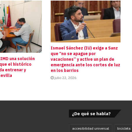
Ismael Sánchez (IU) exige a Sanz
que “no se apague por
 IMD una solución
vacaciones” y active un plan de
que el histórico
emergencia ante los cortes de luz
da entrenar y
en los barrios
evilla
julio 22, 2026
¿De qué se habla?
accesibilidad universal
bicicleta