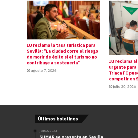
IU reclama la tasa turística para
Sevilla: “La ciudad corre el riesgo
de morir de éxito si el turismo no
IU reclama al
contribuye a sostenerla”
urgente para 
agosto 7, 2026
Triaca FC pue
competir en S
julio 30, 2026
Últimos boletines
julio 2, 2023
SUMAR se presenta en Sevilla