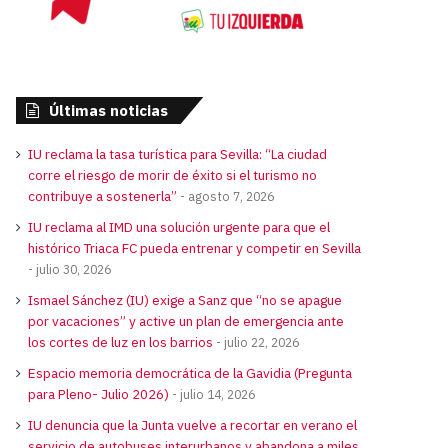
Últimas noticias
IU reclama la tasa turística para Sevilla: “La ciudad
corre el riesgo de morir de éxito si el turismo no
contribuye a sostenerla”
agosto 7, 2026
IU reclama al IMD una solución urgente para que el
histórico Triaca FC pueda entrenar y competir en Sevilla
julio 30, 2026
Ismael Sánchez (IU) exige a Sanz que “no se apague
por vacaciones” y active un plan de emergencia ante
los cortes de luz en los barrios
julio 22, 2026
Espacio memoria democrática de la Gavidia (Pregunta
para Pleno- Julio 2026)
julio 14, 2026
IU denuncia que la Junta vuelve a recortar en verano el
servicio de autobuses interurbanos y abandona a miles