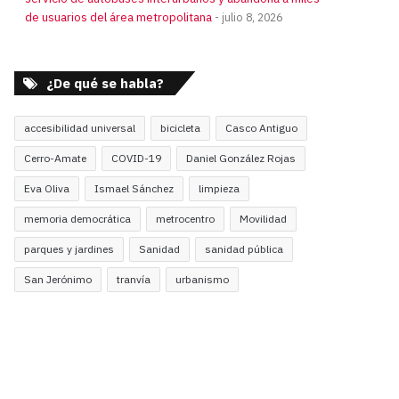
de usuarios del área metropolitana
julio 8, 2026
¿De qué se habla?
accesibilidad universal
bicicleta
Casco Antiguo
Cerro-Amate
COVID-19
Daniel González Rojas
Eva Oliva
Ismael Sánchez
limpieza
memoria democrática
metrocentro
Movilidad
parques y jardines
Sanidad
sanidad pública
San Jerónimo
tranvía
urbanismo