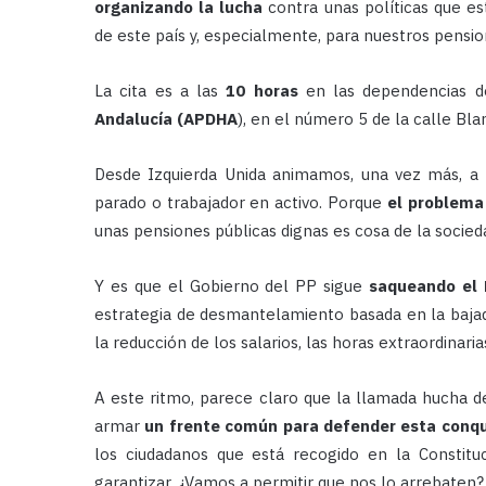
organizando la lucha
contra unas políticas que es
de este país y, especialmente, para nuestros pension
La cita es a las
10 horas
en las dependencias 
Andalucía (APDHA
), en el número 5 de la calle Bla
Desde Izquierda Unida animamos, una vez más, a pa
parado o trabajador en activo. Porque
el problema
unas pensiones públicas dignas es cosa de la socied
Y es que el Gobierno del PP sigue
saqueando el 
estrategia de desmantelamiento basada en la bajada
la reducción de los salarios, las horas extraordinar
A este ritmo, parece claro que la llamada hucha d
armar
un frente común para defender esta conqui
los ciudadanos que está recogido en la Constitu
garantizar. ¿Vamos a permitir que nos lo arrebaten?