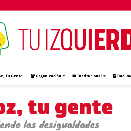
z, Tu Gente
Organización
Institucional
Docume