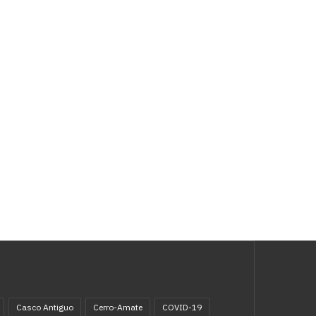
Casco Antiguo
Cerro-Amate
COVID-19