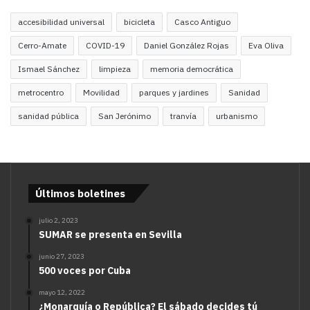
accesibilidad universal
bicicleta
Casco Antiguo
Cerro-Amate
COVID-19
Daniel González Rojas
Eva Oliva
Ismael Sánchez
limpieza
memoria democrática
metrocentro
Movilidad
parques y jardines
Sanidad
sanidad pública
San Jerónimo
tranvía
urbanismo
Últimos boletines
julio 2, 2023
SUMAR se presenta en Sevilla
junio 27, 2023
500 voces por Cuba
mayo 12, 2022
¿Monarquía o República? El sábado decides tú