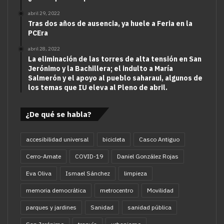
abril 29, 2022
Tras dos años de ausencia, ya huele a Feria en la
PCEra
abril 28, 2022
La eliminación de las torres de alta tensión en San
Jerónimo y la Bachillera; el indulto a María
Salmerón y el apoyo al pueblo saharaui, algunos de
los temas que IU eleva al Pleno de abril.
¿De qué se habla?
accesibilidad universal
bicicleta
Casco Antiguo
Cerro-Amate
COVID-19
Daniel González Rojas
Eva Oliva
Ismael Sánchez
limpieza
memoria democrática
metrocentro
Movilidad
parques y jardines
Sanidad
sanidad pública