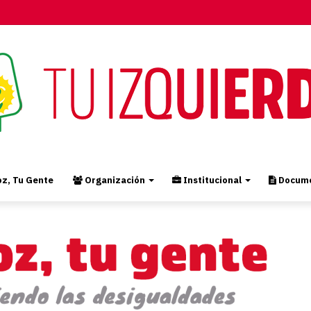
z, Tu Gente
Organización
Institucional
Docume