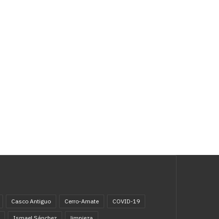
Casco Antiguo
Cerro-Amate
COVID-19
Ismael Sánchez
limpieza