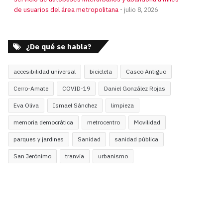
de usuarios del área metropolitana
julio 8, 2026
¿De qué se habla?
accesibilidad universal
bicicleta
Casco Antiguo
Cerro-Amate
COVID-19
Daniel González Rojas
Eva Oliva
Ismael Sánchez
limpieza
memoria democrática
metrocentro
Movilidad
parques y jardines
Sanidad
sanidad pública
San Jerónimo
tranvía
urbanismo