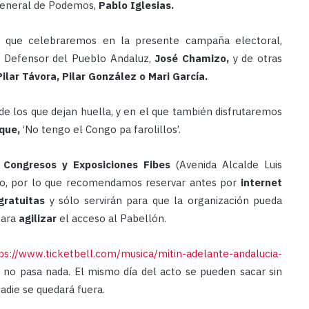
 general de Podemos,
Pablo Iglesias.
s que celebraremos en la presente campaña electoral,
x Defensor del Pueblo Andaluz,
José Chamizo,
y de otras
Pilar Távora, Pilar González o Mari García.
 de los que dejan huella, y en el que también disfrutaremos
que,
‘No tengo el Congo pa farolillos’.
 Congresos y Exposiciones Fibes
(Avenida Alcalde Luis
ico, por lo que recomendamos reservar antes por
internet
ratuitas
y sólo servirán para que la organización pueda
para
agilizar
el acceso al Pabellón.
ps://www.ticketbell.com/musica/mitin-adelante-andalucia-
o, no pasa nada. El mismo día del acto se pueden sacar sin
adie se quedará fuera.