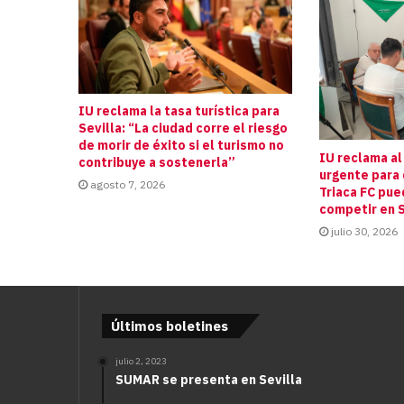
IU reclama la tasa turística para
Sevilla: “La ciudad corre el riesgo
de morir de éxito si el turismo no
IU reclama al
contribuye a sostenerla”
urgente para 
agosto 7, 2026
Triaca FC pue
competir en S
julio 30, 2026
Últimos boletines
julio 2, 2023
SUMAR se presenta en Sevilla