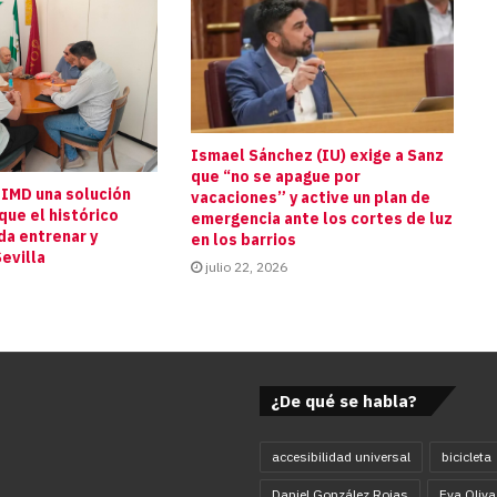
Ismael Sánchez (IU) exige a Sanz
que “no se apague por
 IMD una solución
vacaciones” y active un plan de
que el histórico
emergencia ante los cortes de luz
da entrenar y
en los barrios
evilla
julio 22, 2026
¿De qué se habla?
accesibilidad universal
bicicleta
Daniel González Rojas
Eva Oliva