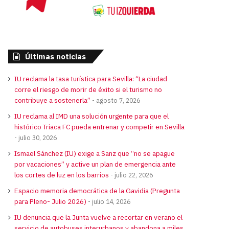
Últimas noticias
IU reclama la tasa turística para Sevilla: “La ciudad
corre el riesgo de morir de éxito si el turismo no
contribuye a sostenerla”
agosto 7, 2026
IU reclama al IMD una solución urgente para que el
histórico Triaca FC pueda entrenar y competir en Sevilla
julio 30, 2026
Ismael Sánchez (IU) exige a Sanz que “no se apague
por vacaciones” y active un plan de emergencia ante
los cortes de luz en los barrios
julio 22, 2026
Espacio memoria democrática de la Gavidia (Pregunta
para Pleno- Julio 2026)
julio 14, 2026
IU denuncia que la Junta vuelve a recortar en verano el
servicio de autobuses interurbanos y abandona a miles