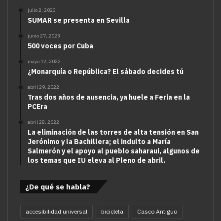
julio 2, 2023
SUMAR se presenta en Sevilla
junio 27, 2023
500 voces por Cuba
mayo 12, 2022
¿Monarquía o República? El sábado decides tú
abril 29, 2022
Tras dos años de ausencia, ya huele a Feria en la
PCEra
abril 28, 2022
La eliminación de las torres de alta tensión en San
Jerónimo y la Bachillera; el indulto a María
Salmerón y el apoyo al pueblo saharaui, algunos de
los temas que IU eleva al Pleno de abril.
¿De qué se habla?
accesibilidad universal
bicicleta
Casco Antiguo