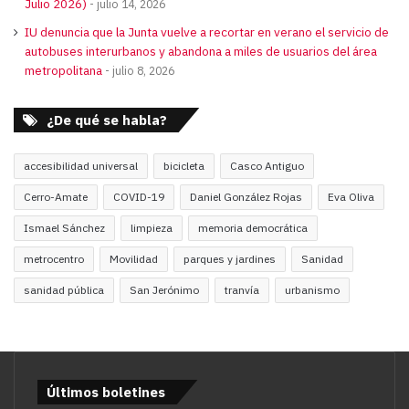
Julio 2026)
julio 14, 2026
IU denuncia que la Junta vuelve a recortar en verano el servicio de
autobuses interurbanos y abandona a miles de usuarios del área
metropolitana
julio 8, 2026
¿De qué se habla?
accesibilidad universal
bicicleta
Casco Antiguo
Cerro-Amate
COVID-19
Daniel González Rojas
Eva Oliva
Ismael Sánchez
limpieza
memoria democrática
metrocentro
Movilidad
parques y jardines
Sanidad
sanidad pública
San Jerónimo
tranvía
urbanismo
Últimos boletines