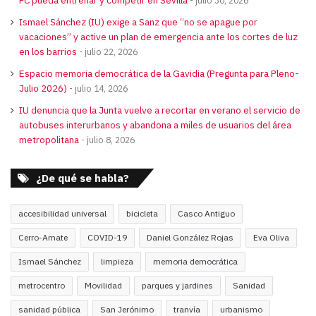
FC pueda entrenar y competir en Sevilla
julio 30, 2026
Ismael Sánchez (IU) exige a Sanz que “no se apague por
vacaciones” y active un plan de emergencia ante los cortes de luz
en los barrios
julio 22, 2026
Espacio memoria democrática de la Gavidia (Pregunta para Pleno-
Julio 2026)
julio 14, 2026
IU denuncia que la Junta vuelve a recortar en verano el servicio de
autobuses interurbanos y abandona a miles de usuarios del área
metropolitana
julio 8, 2026
¿De qué se habla?
accesibilidad universal
bicicleta
Casco Antiguo
Cerro-Amate
COVID-19
Daniel González Rojas
Eva Oliva
Ismael Sánchez
limpieza
memoria democrática
metrocentro
Movilidad
parques y jardines
Sanidad
sanidad pública
San Jerónimo
tranvía
urbanismo