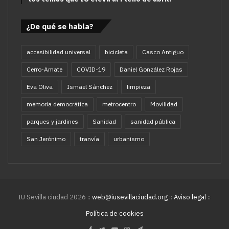
¿De qué se habla?
accesibilidad universal
bicicleta
Casco Antiguo
Cerro-Amate
COVID-19
Daniel González Rojas
Eva Oliva
Ismael Sánchez
limpieza
memoria democrática
metrocentro
Movilidad
parques y jardines
Sanidad
sanidad pública
San Jerónimo
tranvía
urbanismo
IU Sevilla ciudad 2026 ::
web@iusevillaciudad.org
::
Aviso legal
::
Política de cookies