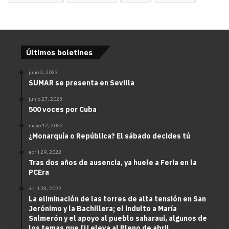
Últimos boletines
julio 2, 2023
SUMAR se presenta en Sevilla
junio 27, 2023
500 voces por Cuba
mayo 12, 2022
¿Monarquía o República? El sábado decides tú
abril 29, 2022
Tras dos años de ausencia, ya huele a Feria en la
PCEra
abril 28, 2022
La eliminación de las torres de alta tensión en San
Jerónimo y la Bachillera; el indulto a María
Salmerón y el apoyo al pueblo saharaui, algunos de
los temas que IU eleva al Pleno de abril.