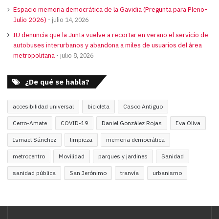
Espacio memoria democrática de la Gavidia (Pregunta para Pleno-
Julio 2026)
julio 14, 2026
IU denuncia que la Junta vuelve a recortar en verano el servicio de
autobuses interurbanos y abandona a miles de usuarios del área
metropolitana
julio 8, 2026
¿De qué se habla?
accesibilidad universal
bicicleta
Casco Antiguo
Cerro-Amate
COVID-19
Daniel González Rojas
Eva Oliva
Ismael Sánchez
limpieza
memoria democrática
metrocentro
Movilidad
parques y jardines
Sanidad
sanidad pública
San Jerónimo
tranvía
urbanismo