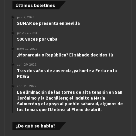
Últimos boletines
julio 2, 2023
SUMAR se presenta en Sevilla
junio 27, 2023
500 voces por Cuba
mayo 12, 2022
¿Monarquía o República? El sábado decides tú
abril 29, 2022
Tras dos años de ausencia, ya huele a Feria en la
PCEra
abril 28, 2022
La eliminación de las torres de alta tensión en San
Jerónimo y la Bachillera; el indulto a María
Salmerón y el apoyo al pueblo saharaui, algunos de
los temas que IU eleva al Pleno de abril.
¿De qué se habla?