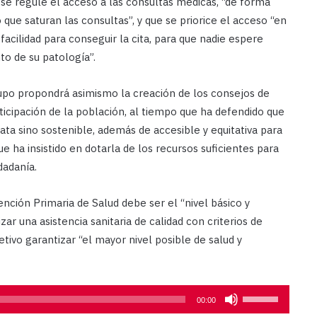
e se regule el acceso a las consultas médicas, “de forma
ue saturan las consultas”, y que se priorice el acceso “en
facilidad para conseguir la cita, para que nadie espere
to de su patología”.
rupo propondrá asimismo la creación de los consejos de
ticipación de la población, al tiempo que ha defendido que
ata sino sostenible, además de accesible y equitativa para
e ha insistido en dotarla de los recursos suficientes para
dadanía.
ción Primaria de Salud debe ser el “nivel básico y
zar una asistencia sanitaria de calidad con criterios de
jetivo garantizar “el mayor nivel posible de salud y
Utiliza
00:00
las