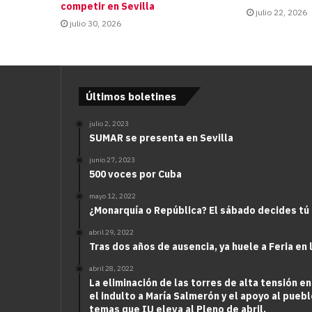
competir en Sevilla
julio 22, 2026
julio 30, 2026
Últimos boletines
julio 2, 2023
SUMAR se presenta en Sevilla
junio 27, 2023
500 voces por Cuba
mayo 12, 2022
¿Monarquía o República? El sábado decides tú
abril 29, 2022
Tras dos años de ausencia, ya huele a Feria en 
abril 28, 2022
La eliminación de las torres de alta tensión en
el indulto a María Salmerón y el apoyo al puebl
temas que IU eleva al Pleno de abril.