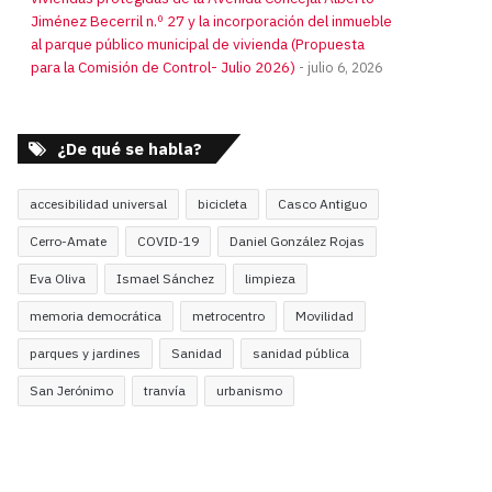
Jiménez Becerril n.º 27 y la incorporación del inmueble
al parque público municipal de vivienda (Propuesta
para la Comisión de Control- Julio 2026)
julio 6, 2026
¿De qué se habla?
accesibilidad universal
bicicleta
Casco Antiguo
Cerro-Amate
COVID-19
Daniel González Rojas
Eva Oliva
Ismael Sánchez
limpieza
memoria democrática
metrocentro
Movilidad
parques y jardines
Sanidad
sanidad pública
San Jerónimo
tranvía
urbanismo