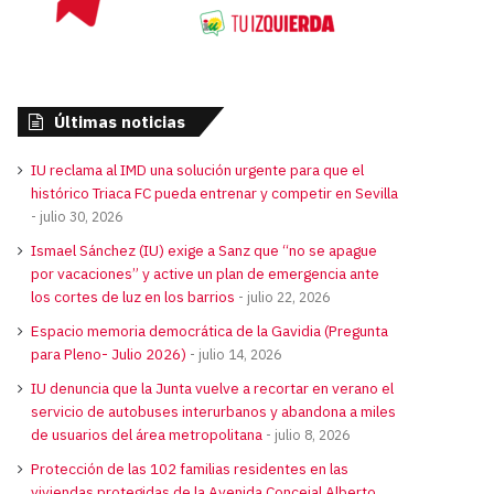
Últimas noticias
IU reclama al IMD una solución urgente para que el
histórico Triaca FC pueda entrenar y competir en Sevilla
julio 30, 2026
Ismael Sánchez (IU) exige a Sanz que “no se apague
por vacaciones” y active un plan de emergencia ante
los cortes de luz en los barrios
julio 22, 2026
Espacio memoria democrática de la Gavidia (Pregunta
para Pleno- Julio 2026)
julio 14, 2026
IU denuncia que la Junta vuelve a recortar en verano el
servicio de autobuses interurbanos y abandona a miles
de usuarios del área metropolitana
julio 8, 2026
Protección de las 102 familias residentes en las
viviendas protegidas de la Avenida Concejal Alberto