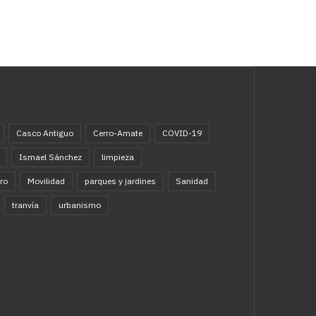
Casco Antiguo
Cerro-Amate
COVID-19
Ismael Sánchez
limpieza
ro
Movilidad
parques y jardines
Sanidad
tranvía
urbanismo