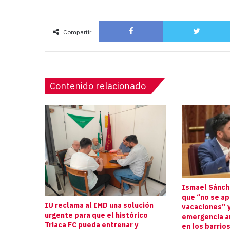
audio
Facebook
Compartir
Contenido relacionado
Ismael Sánche
que “no se a
IU reclama al IMD una solución
vacaciones” y
urgente para que el histórico
emergencia an
Triaca FC pueda entrenar y
en los barrio