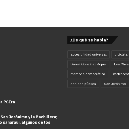
¿De qué se habla?
accesibilidad universal
bicicleta
Daniel González Rojas
Eva Oliva
memoria democrática
metrocent
sanidad pública
San Jerónimo
la PCEra
 San Jerónimo y la Bachillera;
o saharaui, algunos de los