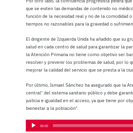
Por otro lado, la confluencia progresista pedirá qu
que se eviten las demandas de contenido no médico q
función de la necesidad real y no de la comodidad o 
tiempos no razonables para la gravedad o sufrimien
El dirigente de Izquierda Unida ha añadido que su g
salud en cada centro de salud para garantizar la par
la Atención Primaria no tiene como objetivo ser bar
resolver y prevenir los problemas de salud, por lo qu
mejorar la calidad del servicio que se presta a la ciu
Por último, Ismael Sánchez ha asegurado que la Aten
central” del sistema sanitario público y debe garanti
justicia e igualdad en el acceso, ya que tiene por ob
bienestar a la población”.
Reproductor
00:00
de