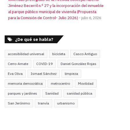
Jiménez Becerril n.º 27 y la incorporación del inmueble
al parque público municipal de vivienda (Propuesta
para la Comisión de Control- Julio 2026)
julio 6, 2026
¿De qué se habla?
accesibilidad universal
bicicleta
Casco Antiguo
Cerro-Amate
COVID-19
Daniel González Rojas
Eva Oliva
Ismael Sánchez
limpieza
memoria democrática
metrocentro
Movilidad
parques y jardines
Sanidad
sanidad pública
San Jerónimo
tranvía
urbanismo