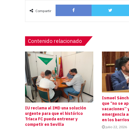
Facebook
Compartir
Contenido relacionado
Ismael Sánche
que “no se a
IU reclama al IMD una solución
vacaciones” y
urgente para que el histórico
emergencia an
Triaca FC pueda entrenar y
en los barrio
competir en Sevilla
julio 22, 2026