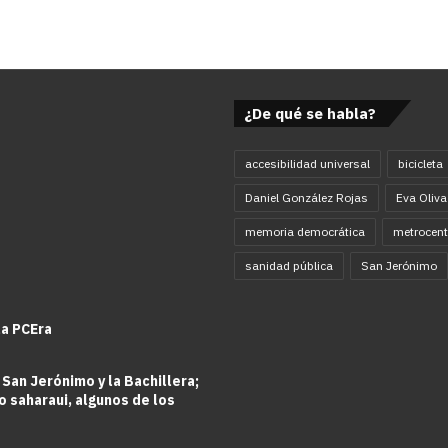
¿De qué se habla?
accesibilidad universal
bicicleta
Daniel González Rojas
Eva Oliva
memoria democrática
metrocent
sanidad pública
San Jerónimo
la PCEra
 San Jerónimo y la Bachillera;
o saharaui, algunos de los