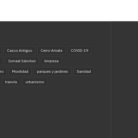
Casco Antiguo
Cerro-Amate
COVID-19
Ismael Sánchez
limpieza
ro
Movilidad
parques y jardines
Sanidad
tranvía
urbanismo