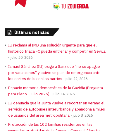
Últimas noticias
IU reclama al IMD una solución urgente para que el
histórico Triaca FC pueda entrenar y competir en Sevilla
julio 30, 2026
Ismael Sánchez (IU) exige a Sanz que “no se apague
por vacaciones” y active un plan de emergencia ante
los cortes de luz en los barrios
julio 22, 2026
Espacio memoria democrática de la Gavidia (Pregunta
para Pleno- Julio 2026)
julio 14, 2026
IU denuncia que la Junta vuelve a recortar en verano el
servicio de autobuses interurbanos y abandona a miles
de usuarios del área metropolitana
julio 8, 2026
Protección de las 102 familias residentes en las
viviendas protegidas de la Avenida Concejal Alberto