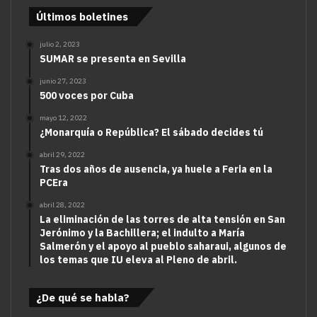
Últimos boletines
julio 2, 2023
SUMAR se presenta en Sevilla
junio 27, 2023
500 voces por Cuba
mayo 12, 2022
¿Monarquía o República? El sábado decides tú
abril 29, 2022
Tras dos años de ausencia, ya huele a Feria en la
PCEra
abril 28, 2022
La eliminación de las torres de alta tensión en San
Jerónimo y la Bachillera; el indulto a María
Salmerón y el apoyo al pueblo saharaui, algunos de
los temas que IU eleva al Pleno de abril.
¿De qué se habla?