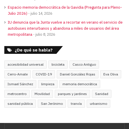
Espacio memoria democrática de la Gavidia (Pregunta para Pleno-
Julio 2026)
julio 14, 2026
IU denuncia que la Junta vuelve a recortar en verano el servicio de
autobuses interurbanos y abandona a miles de usuarios del área
metropolitana
julio 8, 2026
¿De qué se habla?
accesibilidad universal
bicicleta
Casco Antiguo
Cerro-Amate
COVID-19
Daniel González Rojas
Eva Oliva
Ismael Sánchez
limpieza
memoria democrática
metrocentro
Movilidad
parques y jardines
Sanidad
sanidad pública
San Jerónimo
tranvía
urbanismo