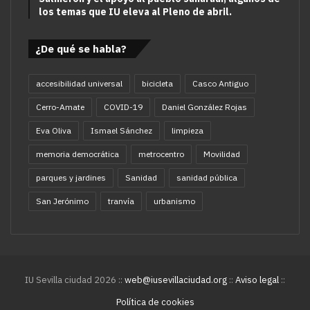
los temas que IU eleva al Pleno de abril.
¿De qué se habla?
accesibilidad universal
bicicleta
Casco Antiguo
Cerro-Amate
COVID-19
Daniel González Rojas
Eva Oliva
Ismael Sánchez
limpieza
memoria democrática
metrocentro
Movilidad
parques y jardines
Sanidad
sanidad pública
San Jerónimo
tranvía
urbanismo
IU Sevilla ciudad 2026 ::
web@iusevillaciudad.org
::
Aviso legal
::
Política de cookies