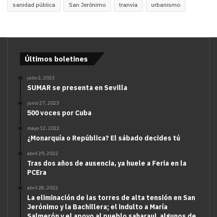
sanidad pública
San Jerónimo
tranvía
urbanismo
Últimos boletines
julio 2, 2023
SUMAR se presenta en Sevilla
junio 27, 2023
500 voces por Cuba
mayo 12, 2022
¿Monarquía o República? El sábado decides tú
abril 29, 2022
Tras dos años de ausencia, ya huele a Feria en la
PCEra
abril 28, 2022
La eliminación de las torres de alta tensión en San
Jerónimo y la Bachillera; el indulto a María
Salmerón y el apoyo al pueblo saharaui, algunos de