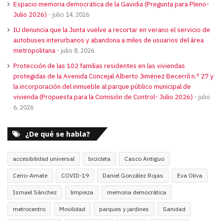
Espacio memoria democrática de la Gavidia (Pregunta para Pleno-
Julio 2026)
julio 14, 2026
IU denuncia que la Junta vuelve a recortar en verano el servicio de
autobuses interurbanos y abandona a miles de usuarios del área
metropolitana
julio 8, 2026
Protección de las 102 familias residentes en las viviendas
protegidas de la Avenida Concejal Alberto Jiménez Becerril n.º 27 y
la incorporación del inmueble al parque público municipal de
vivienda (Propuesta para la Comisión de Control- Julio 2026)
julio
6, 2026
¿De qué se habla?
accesibilidad universal
bicicleta
Casco Antiguo
Cerro-Amate
COVID-19
Daniel González Rojas
Eva Oliva
Ismael Sánchez
limpieza
memoria democrática
metrocentro
Movilidad
parques y jardines
Sanidad