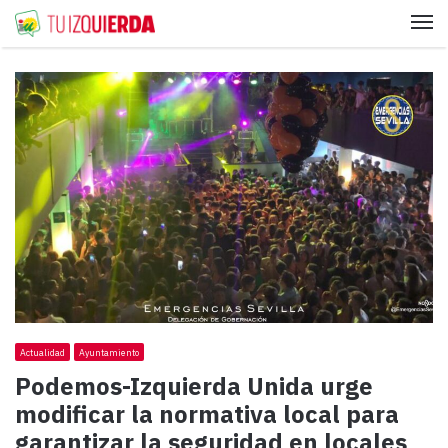
Me
Actualidad
Ayuntamiento
Podemos-Izquierda Unida urge
modificar la normativa local para
garantizar la seguridad en locales