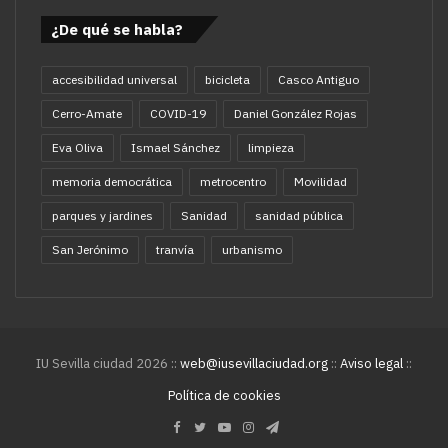
¿De qué se habla?
accesibilidad universal
bicicleta
Casco Antiguo
Cerro-Amate
COVID-19
Daniel González Rojas
Eva Oliva
Ismael Sánchez
limpieza
memoria democrática
metrocentro
Movilidad
parques y jardines
Sanidad
sanidad pública
San Jerónimo
tranvía
urbanismo
IU Sevilla ciudad 2026 ::
web@iusevillaciudad.org
::
Aviso legal
::
Política de cookies
Facebook
Twitter
YouTube
Instagram
Telegram