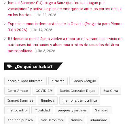
Ismael Sánchez (IU) exige a Sanz que “no se apague por
vacaciones” y active un plan de emergencia ante los cortes de luz
en los barrios
julio 22, 2026
Espacio memoria democrática de la Gavidia (Pregunta para Pleno-
Julio 2026)
julio 14, 2026
IU denuncia que la Junta vuelve a recortar en verano el servicio de
autobuses interurbanos y abandona a miles de usuarios del área
metropolitana
julio 8, 2026
¿De qué se habla?
accesibilidad universal
bicicleta
Casco Antiguo
Cerro-Amate
COVID-19
Daniel González Rojas
Eva Oliva
Ismael Sánchez
limpieza
memoria democrática
metrocentro
Movilidad
parques y jardines
Sanidad
sanidad pública
San Jerónimo
tranvía
urbanismo