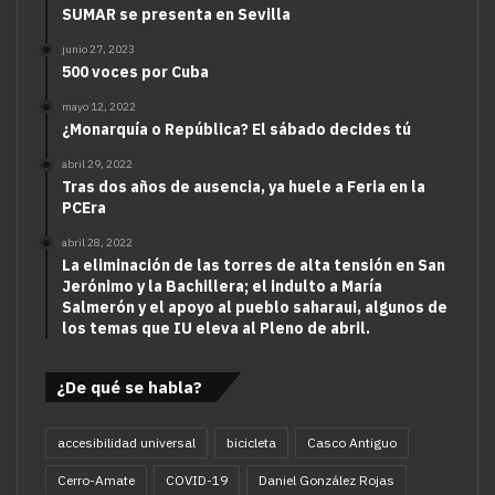
SUMAR se presenta en Sevilla
junio 27, 2023
500 voces por Cuba
mayo 12, 2022
¿Monarquía o República? El sábado decides tú
abril 29, 2022
Tras dos años de ausencia, ya huele a Feria en la
PCEra
abril 28, 2022
La eliminación de las torres de alta tensión en San
Jerónimo y la Bachillera; el indulto a María
Salmerón y el apoyo al pueblo saharaui, algunos de
los temas que IU eleva al Pleno de abril.
¿De qué se habla?
accesibilidad universal
bicicleta
Casco Antiguo
Cerro-Amate
COVID-19
Daniel González Rojas