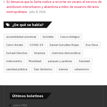
IU denuncia que la Junta vuelve a recortar en verano el servicio de
autobuses interurbanos y abandona a miles de usuarios del área
metropolitana
julio 8, 2026
¿De qué se habla?
accesibilidad universal
bicicleta
Casco Antiguo
Cerro-Amate
COVID-19
Daniel González Rojas
Eva Oliva
Ismael Sánchez
limpieza
memoria democrática
metrocentro
Movilidad
parques y jardines
Sanidad
sanidad pública
San Jerónimo
tranvía
urbanismo
Últimos boletines
julio 2, 2023