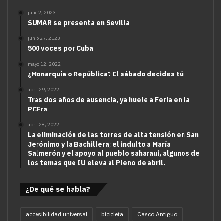
julio 2, 2023
SUMAR se presenta en Sevilla
junio 27, 2023
500 voces por Cuba
mayo 12, 2022
¿Monarquía o República? El sábado decides tú
abril 29, 2022
Tras dos años de ausencia, ya huele a Feria en la
PCEra
abril 28, 2022
La eliminación de las torres de alta tensión en San
Jerónimo y la Bachillera; el indulto a María
Salmerón y el apoyo al pueblo saharaui, algunos de
los temas que IU eleva al Pleno de abril.
¿De qué se habla?
accesibilidad universal
bicicleta
Casco Antiguo