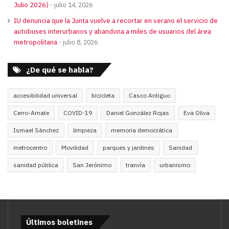
Julio 2026)
julio 14, 2026
IU denuncia que la Junta vuelve a recortar en verano el servicio de
autobuses interurbanos y abandona a miles de usuarios del área
metropolitana
julio 8, 2026
¿De qué se habla?
accesibilidad universal
bicicleta
Casco Antiguo
Cerro-Amate
COVID-19
Daniel González Rojas
Eva Oliva
Ismael Sánchez
limpieza
memoria democrática
metrocentro
Movilidad
parques y jardines
Sanidad
sanidad pública
San Jerónimo
tranvía
urbanismo
Últimos boletines