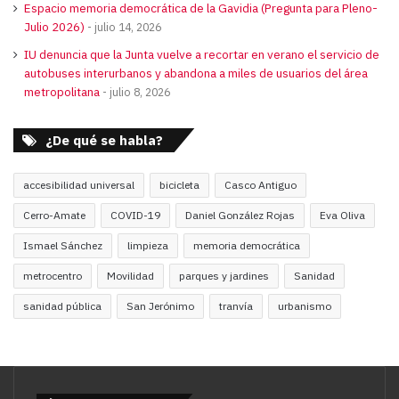
Espacio memoria democrática de la Gavidia (Pregunta para Pleno-
Julio 2026)
julio 14, 2026
IU denuncia que la Junta vuelve a recortar en verano el servicio de
autobuses interurbanos y abandona a miles de usuarios del área
metropolitana
julio 8, 2026
¿De qué se habla?
accesibilidad universal
bicicleta
Casco Antiguo
Cerro-Amate
COVID-19
Daniel González Rojas
Eva Oliva
Ismael Sánchez
limpieza
memoria democrática
metrocentro
Movilidad
parques y jardines
Sanidad
sanidad pública
San Jerónimo
tranvía
urbanismo