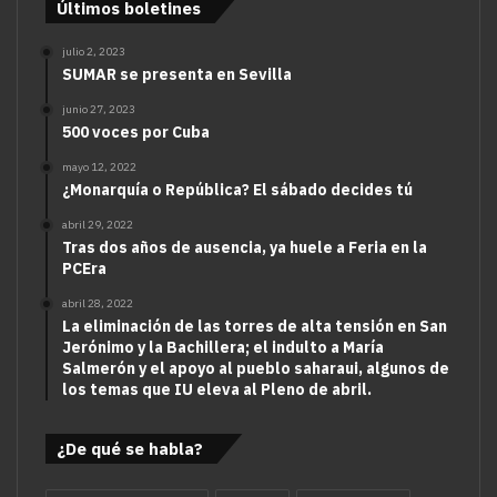
Últimos boletines
julio 2, 2023
SUMAR se presenta en Sevilla
junio 27, 2023
500 voces por Cuba
mayo 12, 2022
¿Monarquía o República? El sábado decides tú
abril 29, 2022
Tras dos años de ausencia, ya huele a Feria en la
PCEra
abril 28, 2022
La eliminación de las torres de alta tensión en San
Jerónimo y la Bachillera; el indulto a María
Salmerón y el apoyo al pueblo saharaui, algunos de
los temas que IU eleva al Pleno de abril.
¿De qué se habla?