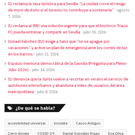
IU reclama la tasa turística para Sevilla: “La ciudad corre el riesgo
de morir de éxito si el turismo no contribuye a sostenerla”
agosto
7, 2026
IU reclama al IMD una solución urgente para que el histórico Triaca
FC pueda entrenar y competir en Sevilla
julio 30, 2026
Ismael Sánchez (IU) exige a Sanz que “no se apague por
vacaciones” y active un plan de emergencia ante los cortes de luz
en los barrios
julio 22, 2026
Espacio memoria democrática de la Gavidia (Pregunta para Pleno-
Julio 2026)
julio 14, 2026
IU denuncia que la Junta vuelve a recortar en verano el servicio de
autobuses interurbanos y abandona a miles de usuarios del área
metropolitana
julio 8, 2026
¿De qué se habla?
accesibilidad universal
bicicleta
Casco Antiguo
Cerro-Amate
COVID-19
Daniel González Rojas
Eva Oliva