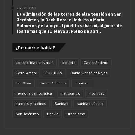
abril 28, 2022
La eliminación de las torres de alta tensión en San
Jerónimo y la Bachillera; el indulto a María
Salmerón y el apoyo al pueblo saharaui, algunos de
los temas que IU eleva al Pleno de abril.
¿De qué se habla?
accesibilidad universal
bicicleta
Casco Antiguo
Cerro-Amate
COVID-19
Daniel González Rojas
Eva Oliva
Ismael Sánchez
limpieza
memoria democrática
metrocentro
Movilidad
parques y jardines
Sanidad
sanidad pública
San Jerónimo
tranvía
urbanismo