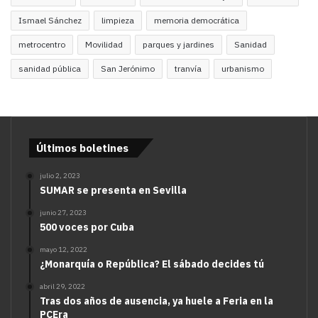
Ismael Sánchez
limpieza
memoria democrática
metrocentro
Movilidad
parques y jardines
Sanidad
sanidad pública
San Jerónimo
tranvía
urbanismo
Últimos boletines
julio 2, 2023
SUMAR se presenta en Sevilla
junio 27, 2023
500 voces por Cuba
mayo 12, 2022
¿Monarquía o República? El sábado decides tú
abril 29, 2022
Tras dos años de ausencia, ya huele a Feria en la
PCEra