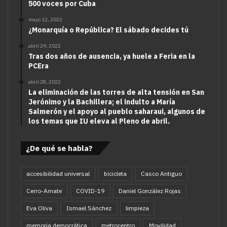
500 voces por Cuba
mayo 12, 2022
¿Monarquía o República? El sábado decides tú
abril 29, 2022
Tras dos años de ausencia, ya huele a Feria en la
PCEra
abril 28, 2022
La eliminación de las torres de alta tensión en San
Jerónimo y la Bachillera; el indulto a María
Salmerón y el apoyo al pueblo saharaui, algunos de
los temas que IU eleva al Pleno de abril.
¿De qué se habla?
accesibilidad universal
bicicleta
Casco Antiguo
Cerro-Amate
COVID-19
Daniel González Rojas
Eva Oliva
Ismael Sánchez
limpieza
memoria democrática
metrocentro
Movilidad