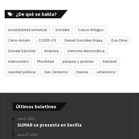
¿De qué se habla?
accesibilidad universal
bicicleta
Casco Antiguo
Cerro-Amate
COVID-19
Daniel González Rojas
Eva Oliva
Ismael Sánchez
limpieza
memoria democrática
metrocentro
Movilidad
parques y jardines
Sanidad
sanidad pública
San Jerónimo
tranvía
urbanismo
Últimos boletines
julio 2, 2023
SUMAR se presenta en Sevilla
junio 27, 2023