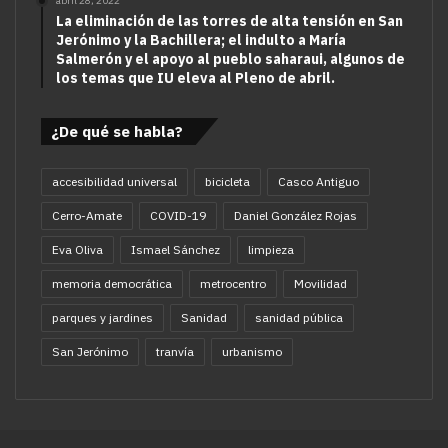
abril 28, 2022
La eliminación de las torres de alta tensión en San
Jerónimo y la Bachillera; el indulto a María
Salmerón y el apoyo al pueblo saharaui, algunos de
los temas que IU eleva al Pleno de abril.
¿De qué se habla?
accesibilidad universal
bicicleta
Casco Antiguo
Cerro-Amate
COVID-19
Daniel González Rojas
Eva Oliva
Ismael Sánchez
limpieza
memoria democrática
metrocentro
Movilidad
parques y jardines
Sanidad
sanidad pública
San Jerónimo
tranvía
urbanismo