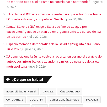
de morir de éxito si el turismo no contribuye a sostenerla”
agosto
7, 2026
IU reclama al IMD una solución urgente para que el histórico Triaca
FC pueda entrenar y competir en Sevilla
julio 30, 2026
Ismael Sánchez (IU) exige a Sanz que “no se apague por
vacaciones” y active un plan de emergencia ante los cortes de luz
en los barrios
julio 22, 2026
Espacio memoria democrática de la Gavidia (Pregunta para Pleno-
Julio 2026)
julio 14, 2026
IU denuncia que la Junta vuelve a recortar en verano el servicio de
autobuses interurbanos y abandona a miles de usuarios del área
metropolitana
julio 8, 2026
¿De qué se habla?
accesibilidad universal
bicicleta
Casco Antiguo
Cerro-Amate
COVID-19
Daniel González Rojas
Eva Oliva