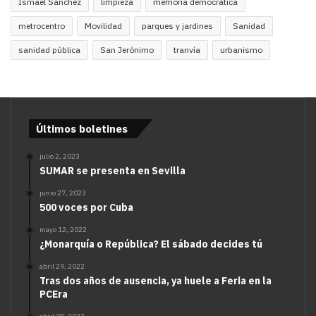
Ismael Sánchez
limpieza
memoria democrática
metrocentro
Movilidad
parques y jardines
Sanidad
sanidad pública
San Jerónimo
tranvía
urbanismo
Últimos boletines
julio 2, 2023
SUMAR se presenta en Sevilla
junio 27, 2023
500 voces por Cuba
mayo 12, 2022
¿Monarquía o República? El sábado decides tú
abril 29, 2022
Tras dos años de ausencia, ya huele a Feria en la
PCEra