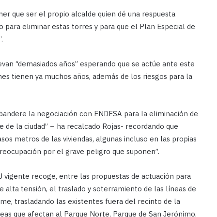
ner que ser el propio alcalde quien dé una respuesta
para eliminar estas torres y para que el Plan Especial de
.
levan “demasiados años” esperando que se actúe ante este
nes tienen ya muchos años, además de los riesgos para la
abandere la negociación con ENDESA para la eliminación de
te de la ciudad” – ha recalcado Rojas- recordando que
casos metros de las viviendas, algunas incluso en las propias
 preocupación por el grave peligro que suponen”.
U vigente recoge, entre las propuestas de actuación para
e alta tensión, el traslado y soterramiento de las líneas de
e, trasladando las existentes fuera del recinto de la
líneas que afectan al Parque Norte, Parque de San Jerónimo,