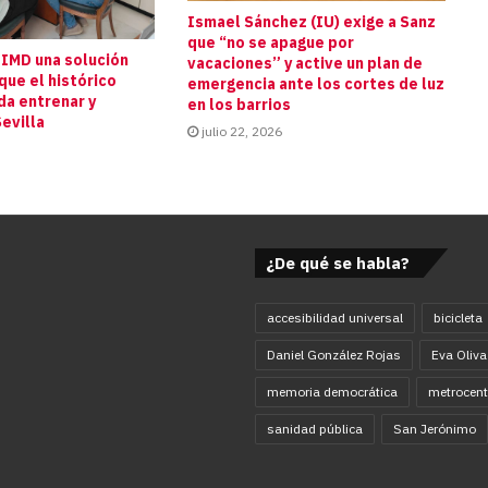
Ismael Sánchez (IU) exige a Sanz
que “no se apague por
 IMD una solución
vacaciones” y active un plan de
que el histórico
emergencia ante los cortes de luz
da entrenar y
en los barrios
evilla
julio 22, 2026
¿De qué se habla?
accesibilidad universal
bicicleta
Daniel González Rojas
Eva Oliva
memoria democrática
metrocent
sanidad pública
San Jerónimo