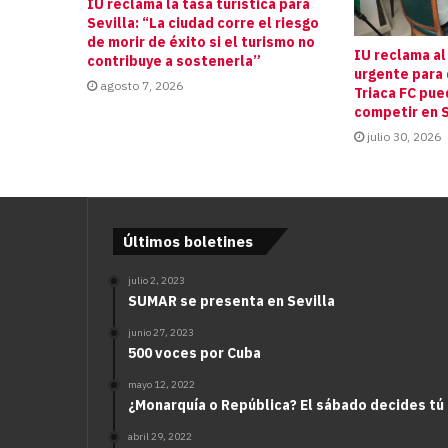
IU reclama la tasa turística para
Sevilla: “La ciudad corre el riesgo
de morir de éxito si el turismo no
IU reclama al
contribuye a sostenerla”
urgente para 
agosto 7, 2026
Triaca FC pue
competir en S
julio 30, 2026
Últimos boletines
julio 2, 2023
SUMAR se presenta en Sevilla
junio 27, 2023
500 voces por Cuba
mayo 12, 2022
¿Monarquía o República? El sábado decides tú
abril 29, 2022