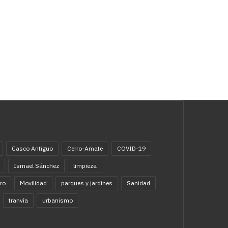
Casco Antiguo
Cerro-Amate
COVID-19
Ismael Sánchez
limpieza
ro
Movilidad
parques y jardines
Sanidad
tranvía
urbanismo