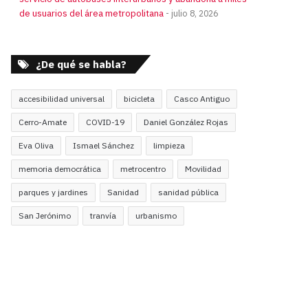
de usuarios del área metropolitana
julio 8, 2026
¿De qué se habla?
accesibilidad universal
bicicleta
Casco Antiguo
Cerro-Amate
COVID-19
Daniel González Rojas
Eva Oliva
Ismael Sánchez
limpieza
memoria democrática
metrocentro
Movilidad
parques y jardines
Sanidad
sanidad pública
San Jerónimo
tranvía
urbanismo