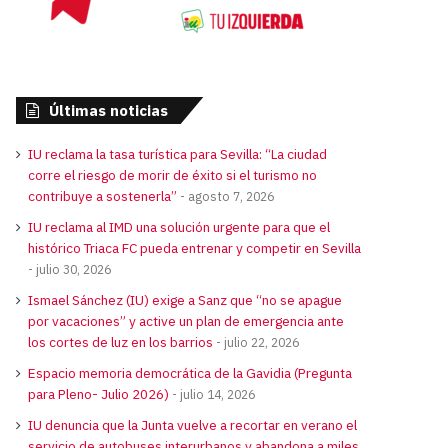
Últimas noticias
IU reclama la tasa turística para Sevilla: “La ciudad
corre el riesgo de morir de éxito si el turismo no
contribuye a sostenerla”
agosto 7, 2026
IU reclama al IMD una solución urgente para que el
histórico Triaca FC pueda entrenar y competir en Sevilla
julio 30, 2026
Ismael Sánchez (IU) exige a Sanz que “no se apague
por vacaciones” y active un plan de emergencia ante
los cortes de luz en los barrios
julio 22, 2026
Espacio memoria democrática de la Gavidia (Pregunta
para Pleno- Julio 2026)
julio 14, 2026
IU denuncia que la Junta vuelve a recortar en verano el
servicio de autobuses interurbanos y abandona a miles