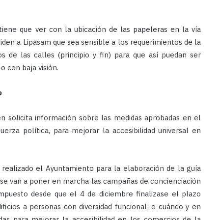
iene que ver con la ubicación de las papeleras en la vía
piden a Lipasam que sea sensible a los requerimientos de la
s de las calles (principio y fin) para que así puedan ser
o con baja visión.
o
én solicita información sobre las medidas aprobadas en el
rza política, para mejorar la accesibilidad universal en
 realizado el Ayuntamiento para la elaboración de la guía
 se van a poner en marcha las campañas de concienciación
impuesto desde que el 4 de diciembre finalizase el plazo
dificios a personas con diversidad funcional; o cuándo y en
das para mejorar la accesibilidad en los comercios de la