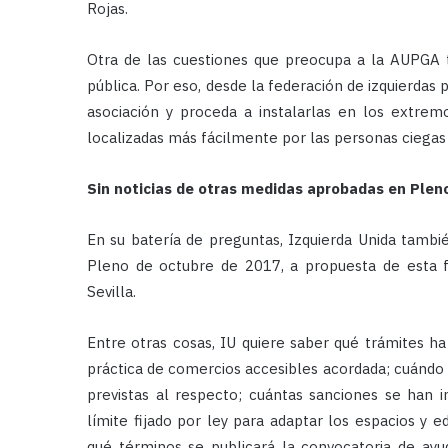
Rojas.
Otra de las cuestiones que preocupa a la AUPGA t
pública. Por eso, desde la federación de izquierdas 
asociación y proceda a instalarlas en los extremo
localizadas más fácilmente por las personas ciegas 
Sin noticias de otras medidas aprobadas en Plen
En su batería de preguntas, Izquierda Unida tambi
Pleno de octubre de 2017, a propuesta de esta fue
Sevilla.
Entre otras cosas, IU quiere saber qué trámites ha
práctica de comercios accesibles acordada; cuándo
previstas al respecto; cuántas sanciones se han 
límite fijado por ley para adaptar los espacios y e
qué términos se publicará la convocatoria de ayu