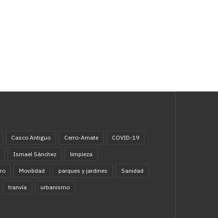
Casco Antiguo
Cerro-Amate
COVID-19
Ismael Sánchez
limpieza
ro
Movilidad
parques y jardines
Sanidad
tranvía
urbanismo