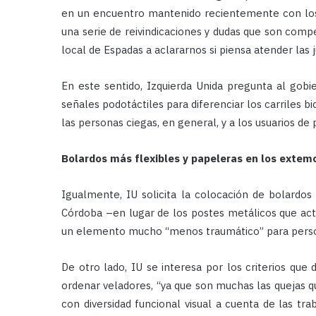
en un encuentro mantenido recientemente con los
una serie de reivindicaciones y dudas que son comp
local de Espadas a aclararnos si piensa atender las 
En este sentido, Izquierda Unida pregunta al gobie
señales podotáctiles para diferenciar los carriles bi
las personas ciegas, en general, y a los usuarios de p
Bolardos más flexibles y papeleras en los extemo
Igualmente, IU solicita la colocación de bolardo
Córdoba –en lugar de los postes metálicos que actu
un elemento mucho “menos traumático” para persona
De otro lado, IU se interesa por los criterios que
ordenar veladores, “ya que son muchas las quejas q
con diversidad funcional visual a cuenta de las tr