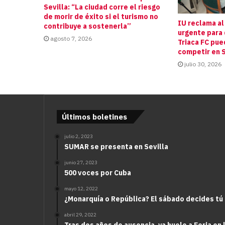
Sevilla: “La ciudad corre el riesgo
de morir de éxito si el turismo no
IU reclama al
contribuye a sostenerla”
urgente para 
agosto 7, 2026
Triaca FC pue
competir en S
julio 30, 2026
Últimos boletines
julio 2, 2023
SUMAR se presenta en Sevilla
junio 27, 2023
500 voces por Cuba
mayo 12, 2022
¿Monarquía o República? El sábado decides tú
abril 29, 2022