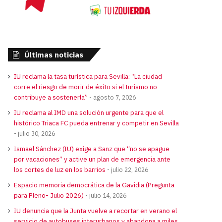
Últimas noticias
IU reclama la tasa turística para Sevilla: “La ciudad
corre el riesgo de morir de éxito si el turismo no
contribuye a sostenerla”
agosto 7, 2026
IU reclama al IMD una solución urgente para que el
histórico Triaca FC pueda entrenar y competir en Sevilla
julio 30, 2026
Ismael Sánchez (IU) exige a Sanz que “no se apague
por vacaciones” y active un plan de emergencia ante
los cortes de luz en los barrios
julio 22, 2026
Espacio memoria democrática de la Gavidia (Pregunta
para Pleno- Julio 2026)
julio 14, 2026
IU denuncia que la Junta vuelve a recortar en verano el
servicio de autobuses interurbanos y abandona a miles