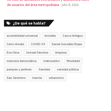
de usuarios del área metropolitana
julio 8, 2026
¿De qué se habla?
accesibilidad universal
bicicleta
Casco Antiguo
Cerro-Amate
COVID-19
Daniel González Rojas
Eva Oliva
Ismael Sánchez
limpieza
memoria democrática
metrocentro
Movilidad
parques y jardines
Sanidad
sanidad pública
San Jerónimo
tranvía
urbanismo