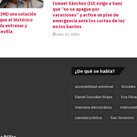
Ismael Sánchez (IU) exige a Sanz
que “no se apague por
 IMD una solución
vacaciones” y active un plan de
que el histórico
emergencia ante los cortes de luz
da entrenar y
en los barrios
evilla
julio 22, 2026
¿De qué se habla?
accesibilidad universal
bicicleta
Daniel González Rojas
Eva Oliva
memoria democrática
metrocent
sanidad pública
San Jerónimo