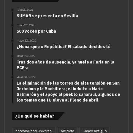
julio 2, 2023
SUMAR se presenta en Sevilla
junio 27, 2023
500 voces por Cuba
mayo 12, 2022
¿Monarquía o República? El sábado decides tú
abril 29, 2022
Tras dos años de ausencia, ya huele a Feria en la
PCEra
abril 28, 2022
La eliminación de las torres de alta tensión en San
Jerónimo y la Bachillera; el indulto a María
Salmerón y el apoyo al pueblo saharaui, algunos de
los temas que IU eleva al Pleno de abril.
¿De qué se habla?
accesibilidad universal
bicicleta
Casco Antiguo