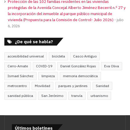
Protección de las 102 familias residentes en las viviendas
protegidas de la Avenida Concejal Alberto Jiménez Becerril n.º 27 y
la incorporación del inmueble al parque público municipal de
vivienda (Propuesta para la Comisión de Control- Julio 2026)
julio
6, 2026
¿De qué se habla?
accesibilidad universal
bicicleta
Casco Antiguo
Cerro-Amate
COVID-19
Daniel González Rojas
Eva Oliva
Ismael Sánchez
limpieza
memoria democrática
metrocentro
Movilidad
parques y jardines
Sanidad
sanidad pública
San Jerónimo
tranvía
urbanismo
Últimos boletines