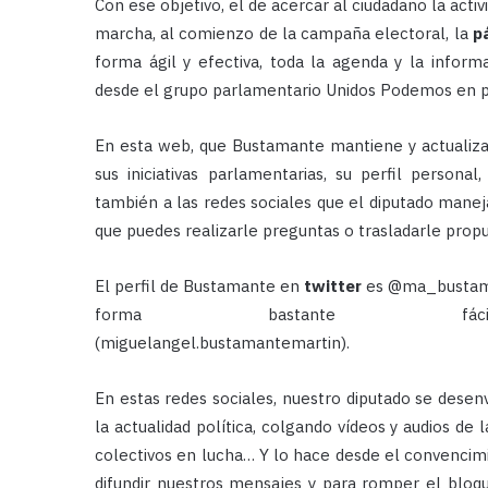
Con ese objetivo, el de acercar al ciudadano la acti
marcha, al comienzo de la campaña electoral, la
p
forma ágil y efectiva, toda la agenda y la infor
desde el grupo parlamentario Unidos Podemos en pro 
En esta web, que Bustamante mantiene y actualiza 
sus iniciativas parlamentarias, su perfil person
también a las redes sociales que el diputado mane
que puedes realizarle preguntas o trasladarle propu
El perfil de Bustamante en
twitter
es @ma_bustam
forma bastante fáci
(miguelangel.bustamantemartin).
En estas redes sociales, nuestro diputado se desen
la actualidad política, colgando vídeos y audios de 
colectivos en lucha… Y lo hace desde el convenci
difundir nuestros mensajes y para romper el bloq