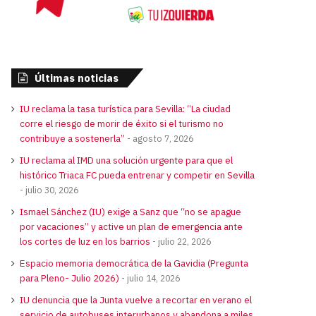
Últimas noticias
IU reclama la tasa turística para Sevilla: “La ciudad
corre el riesgo de morir de éxito si el turismo no
contribuye a sostenerla”
agosto 7, 2026
IU reclama al IMD una solución urgente para que el
histórico Triaca FC pueda entrenar y competir en Sevilla
julio 30, 2026
Ismael Sánchez (IU) exige a Sanz que “no se apague
por vacaciones” y active un plan de emergencia ante
los cortes de luz en los barrios
julio 22, 2026
Espacio memoria democrática de la Gavidia (Pregunta
para Pleno- Julio 2026)
julio 14, 2026
IU denuncia que la Junta vuelve a recortar en verano el
servicio de autobuses interurbanos y abandona a miles