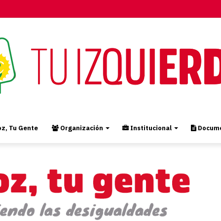
z, Tu Gente
Organización
Institucional
Docume