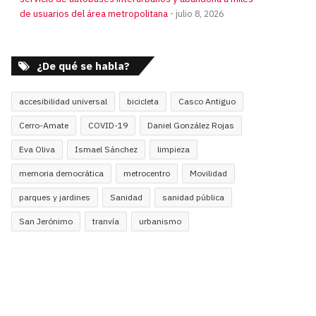
de usuarios del área metropolitana
julio 8, 2026
¿De qué se habla?
accesibilidad universal
bicicleta
Casco Antiguo
Cerro-Amate
COVID-19
Daniel González Rojas
Eva Oliva
Ismael Sánchez
limpieza
memoria democrática
metrocentro
Movilidad
parques y jardines
Sanidad
sanidad pública
San Jerónimo
tranvía
urbanismo