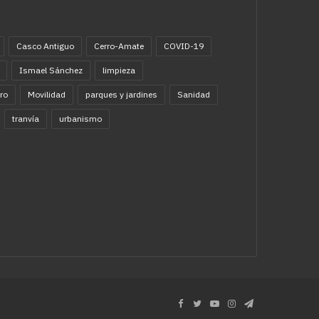
Casco Antiguo
Cerro-Amate
COVID-19
Ismael Sánchez
limpieza
ro
Movilidad
parques y jardines
Sanidad
tranvía
urbanismo
Facebook
Twitter
YouTube
Instagram
Telegram