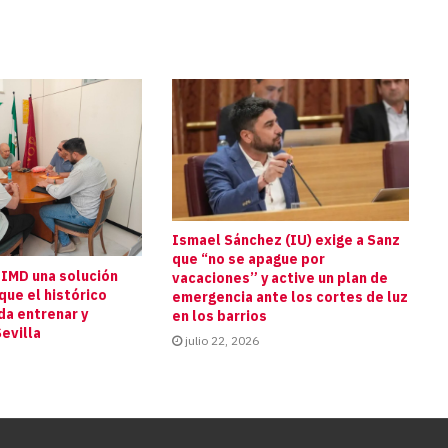
Ismael Sánchez (IU) exige a Sanz
que “no se apague por
 IMD una solución
vacaciones” y active un plan de
que el histórico
emergencia ante los cortes de luz
da entrenar y
en los barrios
evilla
julio 22, 2026