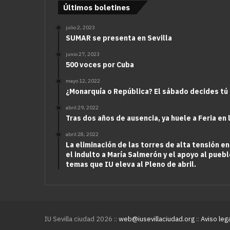
Últimos boletines
julio 2, 2023
SUMAR se presenta en Sevilla
junio 27, 2023
500 voces por Cuba
mayo 12, 2022
¿Monarquía o República? El sábado decides tú
abril 29, 2022
Tras dos años de ausencia, ya huele a Feria en 
abril 28, 2022
La eliminación de las torres de alta tensión en
el indulto a María Salmerón y el apoyo al puebl
temas que IU eleva al Pleno de abril.
IU Sevilla ciudad 2026 ::
web@iusevillaciudad.org
::
Aviso leg