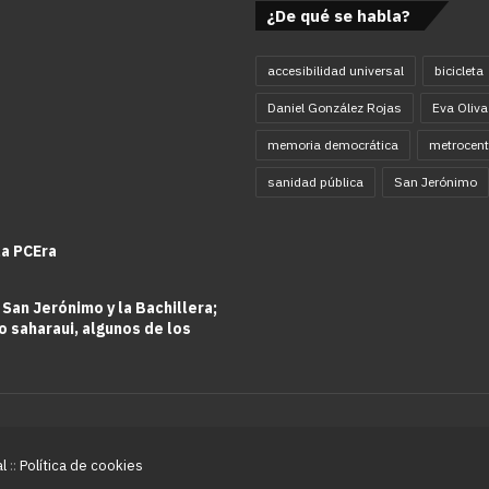
¿De qué se habla?
accesibilidad universal
bicicleta
Daniel González Rojas
Eva Oliva
memoria democrática
metrocent
sanidad pública
San Jerónimo
la PCEra
 San Jerónimo y la Bachillera;
o saharaui, algunos de los
al
::
Política de cookies