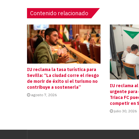
Contenido relacionado
IU reclama la tasa turística para
Sevilla: “La ciudad corre el riesgo
de morir de éxito si el turismo no
IU reclama al
contribuye a sostenerla”
urgente para 
agosto 7, 2026
Triaca FC pue
competir en S
julio 30, 2026