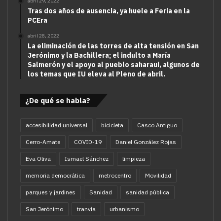
abril 29, 2022
Tras dos años de ausencia, ya huele a Feria en la
PCEra
abril 28, 2022
La eliminación de las torres de alta tensión en San
Jerónimo y la Bachillera; el indulto a María
Salmerón y el apoyo al pueblo saharaui, algunos de
los temas que IU eleva al Pleno de abril.
¿De qué se habla?
accesibilidad universal
bicicleta
Casco Antiguo
Cerro-Amate
COVID-19
Daniel González Rojas
Eva Oliva
Ismael Sánchez
limpieza
memoria democrática
metrocentro
Movilidad
parques y jardines
Sanidad
sanidad pública
San Jerónimo
tranvía
urbanismo