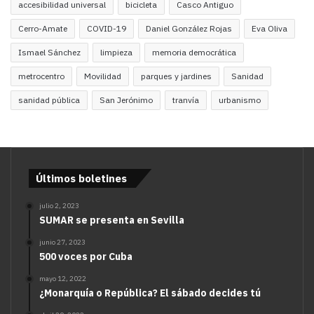
accesibilidad universal
bicicleta
Casco Antiguo
Cerro-Amate
COVID-19
Daniel González Rojas
Eva Oliva
Ismael Sánchez
limpieza
memoria democrática
metrocentro
Movilidad
parques y jardines
Sanidad
sanidad pública
San Jerónimo
tranvía
urbanismo
Últimos boletines
julio 2, 2023
SUMAR se presenta en Sevilla
junio 27, 2023
500 voces por Cuba
mayo 12, 2022
¿Monarquía o República? El sábado decides tú