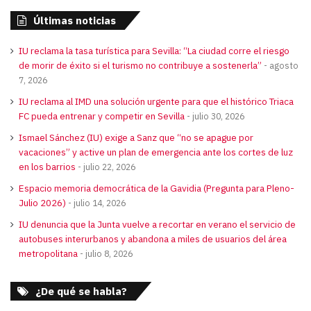
Últimas noticias
IU reclama la tasa turística para Sevilla: “La ciudad corre el riesgo
de morir de éxito si el turismo no contribuye a sostenerla”
agosto
7, 2026
IU reclama al IMD una solución urgente para que el histórico Triaca
FC pueda entrenar y competir en Sevilla
julio 30, 2026
Ismael Sánchez (IU) exige a Sanz que “no se apague por
vacaciones” y active un plan de emergencia ante los cortes de luz
en los barrios
julio 22, 2026
Espacio memoria democrática de la Gavidia (Pregunta para Pleno-
Julio 2026)
julio 14, 2026
IU denuncia que la Junta vuelve a recortar en verano el servicio de
autobuses interurbanos y abandona a miles de usuarios del área
metropolitana
julio 8, 2026
¿De qué se habla?