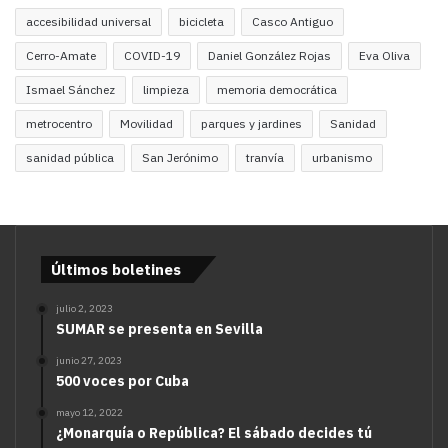
accesibilidad universal
bicicleta
Casco Antiguo
Cerro-Amate
COVID-19
Daniel González Rojas
Eva Oliva
Ismael Sánchez
limpieza
memoria democrática
metrocentro
Movilidad
parques y jardines
Sanidad
sanidad pública
San Jerónimo
tranvía
urbanismo
Últimos boletines
julio 2, 2023
SUMAR se presenta en Sevilla
junio 27, 2023
500 voces por Cuba
mayo 12, 2022
¿Monarquía o República? El sábado decides tú