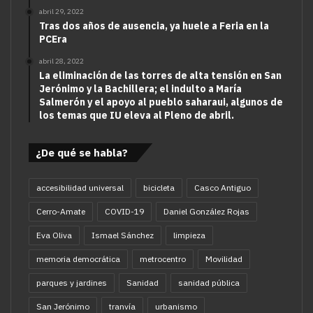
abril 29, 2022
Tras dos años de ausencia, ya huele a Feria en la
PCEra
abril 28, 2022
La eliminación de las torres de alta tensión en San
Jerónimo y la Bachillera; el indulto a María
Salmerón y el apoyo al pueblo saharaui, algunos de
los temas que IU eleva al Pleno de abril.
¿De qué se habla?
accesibilidad universal
bicicleta
Casco Antiguo
Cerro-Amate
COVID-19
Daniel González Rojas
Eva Oliva
Ismael Sánchez
limpieza
memoria democrática
metrocentro
Movilidad
parques y jardines
Sanidad
sanidad pública
San Jerónimo
tranvía
urbanismo