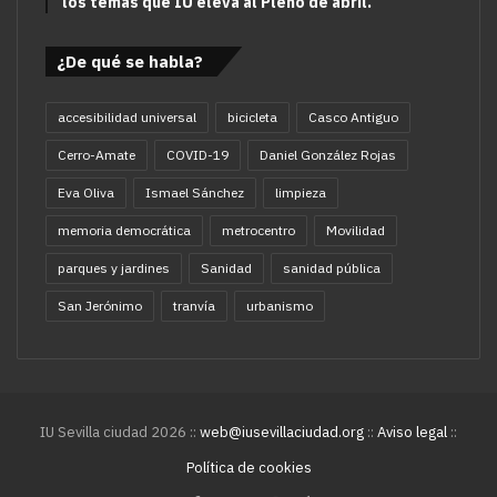
los temas que IU eleva al Pleno de abril.
¿De qué se habla?
accesibilidad universal
bicicleta
Casco Antiguo
Cerro-Amate
COVID-19
Daniel González Rojas
Eva Oliva
Ismael Sánchez
limpieza
memoria democrática
metrocentro
Movilidad
parques y jardines
Sanidad
sanidad pública
San Jerónimo
tranvía
urbanismo
IU Sevilla ciudad 2026 ::
web@iusevillaciudad.org
::
Aviso legal
::
Política de cookies