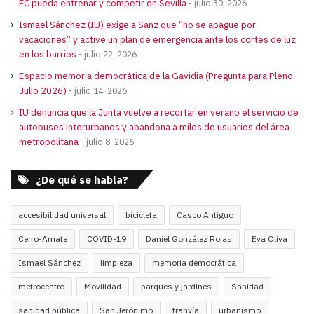
FC pueda entrenar y competir en Sevilla
julio 30, 2026
Ismael Sánchez (IU) exige a Sanz que “no se apague por
vacaciones” y active un plan de emergencia ante los cortes de luz
en los barrios
julio 22, 2026
Espacio memoria democrática de la Gavidia (Pregunta para Pleno-
Julio 2026)
julio 14, 2026
IU denuncia que la Junta vuelve a recortar en verano el servicio de
autobuses interurbanos y abandona a miles de usuarios del área
metropolitana
julio 8, 2026
¿De qué se habla?
accesibilidad universal
bicicleta
Casco Antiguo
Cerro-Amate
COVID-19
Daniel González Rojas
Eva Oliva
Ismael Sánchez
limpieza
memoria democrática
metrocentro
Movilidad
parques y jardines
Sanidad
sanidad pública
San Jerónimo
tranvía
urbanismo