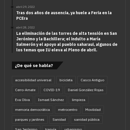
abril 29, 2022
Tras dos años de ausencia, ya huele a Feria en la
PCEra
abril 28, 2022
La eliminación de las torres de alta tensión en San
Jerónimo y la Bachillera; el indulto a María
Salmerón y el apoyo al pueblo saharaui, algunos de
los temas que IU eleva al Pleno de abril.
¿De qué se habla?
accesibilidad universal
bicicleta
Casco Antiguo
Cerro-Amate
COVID-19
Daniel González Rojas
Eva Oliva
Ismael Sánchez
limpieza
memoria democrática
metrocentro
Movilidad
parques y jardines
Sanidad
sanidad pública
San Jerónimo
tranvía
urbanismo