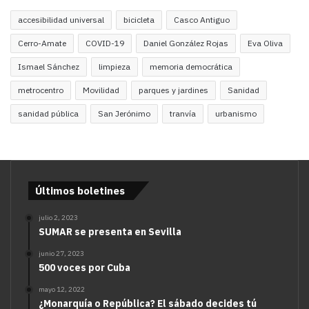
accesibilidad universal
bicicleta
Casco Antiguo
Cerro-Amate
COVID-19
Daniel González Rojas
Eva Oliva
Ismael Sánchez
limpieza
memoria democrática
metrocentro
Movilidad
parques y jardines
Sanidad
sanidad pública
San Jerónimo
tranvía
urbanismo
Últimos boletines
julio 2, 2023
SUMAR se presenta en Sevilla
junio 27, 2023
500 voces por Cuba
mayo 12, 2022
¿Monarquía o República? El sábado decides tú