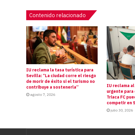
Contenido relacionado
IU reclama la tasa turística para
Sevilla: “La ciudad corre el riesgo
de morir de éxito si el turismo no
IU reclama al
contribuye a sostenerla”
urgente para 
agosto 7, 2026
Triaca FC pue
competir en S
julio 30, 2026