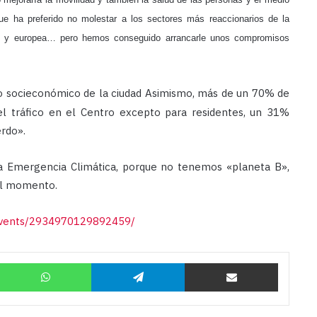
 ha preferido no molestar a los sectores más reaccionarios de la
erde y europea… pero hemos conseguido arrancarle unos compromisos
o socieconómico de la ciudad Asimismo, más de un 70% de
el tráfico en el Centro excepto para residentes, un 31%
rdo».
la Emergencia Climática, porque no tenemos «planeta B»,
el momento.
events/2934970129892459/
Twitter
WhatsApp
Telegram
Compartir por correo