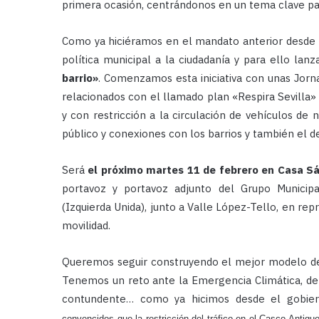
primera ocasión, centrándonos en un tema clave par
Como ya hiciéramos en el mandato anterior desde 
política municipal a la ciudadanía y para ello l
barrio»
. Comenzamos esta iniciativa con unas Jorn
relacionados con el llamado plan «Respira Sevilla»
y con restricción a la circulación de vehículos de 
público y conexiones con los barrios y también el de
Será
el próximo martes 11 de febrero en Casa S
portavoz y portavoz adjunto del Grupo Municip
(Izquierda Unida), junto a Valle López-Tello, en re
movilidad.
Queremos seguir construyendo el mejor modelo de c
Tenemos un reto ante la Emergencia Climática, d
contundente… como ya hicimos desde el gobier
convencidos que la restricción del tráfico en el Casco Antigu