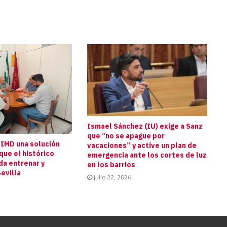
Ismael Sánchez (IU) exige a Sanz
que “no se apague por
 IMD una solución
vacaciones” y active un plan de
que el histórico
emergencia ante los cortes de luz
da entrenar y
en los barrios
evilla
julio 22, 2026