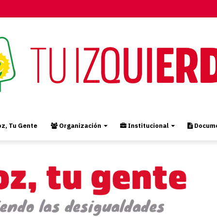
z, Tu Gente
Organización
Institucional
Docume