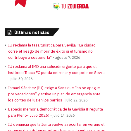
Últimas noticias
IU reclama la tasa turística para Sevilla: “La ciudad
corre el riesgo de morir de éxito si el turismo no
contribuye a sostenerla”
agosto 7, 2026
IU reclama al IMD una solución urgente para que el
histórico Triaca FC pueda entrenar y competir en Sevilla
julio 30, 2026
Ismael Sánchez (IU) exige a Sanz que “no se apague
por vacaciones” y active un plan de emergencia ante
los cortes de luz en los barrios
julio 22, 2026
Espacio memoria democrática de la Gavidia (Pregunta
para Pleno- Julio 2026)
julio 14, 2026
IU denuncia que la Junta vuelve a recortar en verano el
servicio de autobuses interurbanos y abandona a miles