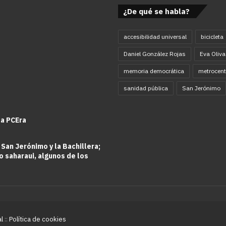
¿De qué se habla?
accesibilidad universal
bicicleta
Daniel González Rojas
Eva Oliva
memoria democrática
metrocent
sanidad pública
San Jerónimo
la PCEra
 San Jerónimo y la Bachillera;
o saharaui, algunos de los
al
::
Política de cookies