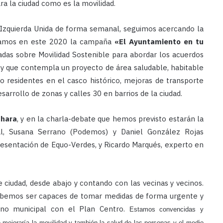
a la ciudad como es la movilidad.
Izquierda Unida de forma semanal, seguimos acercando la
anzamos en este 2020 la campaña
«El Ayuntamiento en tu
adas sobre Movilidad Sostenible para abordar los acuerdos
 y que contempla un proyecto de área saludable, habitable
no residentes en el casco histórico, mejoras de transporte
sarrollo de zonas y calles 30 en barrios de la ciudad.
áhara
, y en la charla-debate que hemos previsto estarán la
al, Susana Serrano (Podemos) y Daniel González Rojas
presentación de Equo-Verdes, y Ricardo Marqués, experto en
iudad, desde abajo y contando con las vecinas y vecinos.
ebemos ser capaces de tomar medidas de forma urgente y
no municipal con el Plan Centro.
Estamos convencidas y
o mejoraría la movilidad y también la salud de las personas y el medio