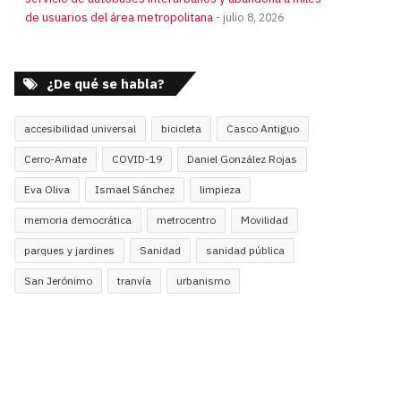
de usuarios del área metropolitana
julio 8, 2026
¿De qué se habla?
accesibilidad universal
bicicleta
Casco Antiguo
Cerro-Amate
COVID-19
Daniel González Rojas
Eva Oliva
Ismael Sánchez
limpieza
memoria democrática
metrocentro
Movilidad
parques y jardines
Sanidad
sanidad pública
San Jerónimo
tranvía
urbanismo