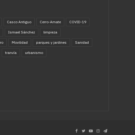
Casco Antiguo
Cerro-Amate
COVID-19
Ismael Sánchez
limpieza
ro
Movilidad
parques y jardines
Sanidad
tranvía
urbanismo
Facebook
Twitter
YouTube
Instagram
Telegram