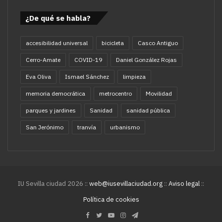
¿De qué se habla?
accesibilidad universal
bicicleta
Casco Antiguo
Cerro-Amate
COVID-19
Daniel González Rojas
Eva Oliva
Ismael Sánchez
limpieza
memoria democrática
metrocentro
Movilidad
parques y jardines
Sanidad
sanidad pública
San Jerónimo
tranvía
urbanismo
IU Sevilla ciudad 2026 ::
web@iusevillaciudad.org
::
Aviso legal
::
Política de cookies
Facebook
Twitter
YouTube
Instagram
Telegram