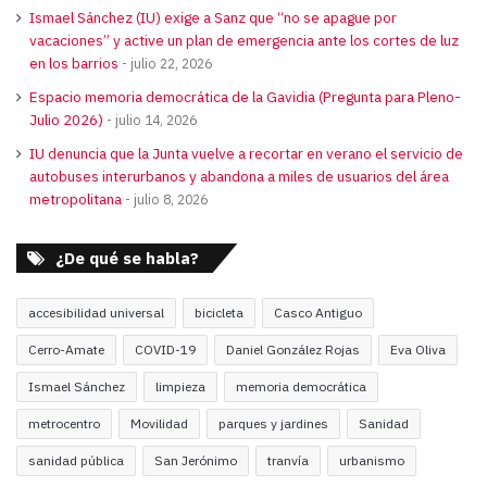
Ismael Sánchez (IU) exige a Sanz que “no se apague por
vacaciones” y active un plan de emergencia ante los cortes de luz
en los barrios
julio 22, 2026
Espacio memoria democrática de la Gavidia (Pregunta para Pleno-
Julio 2026)
julio 14, 2026
IU denuncia que la Junta vuelve a recortar en verano el servicio de
autobuses interurbanos y abandona a miles de usuarios del área
metropolitana
julio 8, 2026
¿De qué se habla?
accesibilidad universal
bicicleta
Casco Antiguo
Cerro-Amate
COVID-19
Daniel González Rojas
Eva Oliva
Ismael Sánchez
limpieza
memoria democrática
metrocentro
Movilidad
parques y jardines
Sanidad
sanidad pública
San Jerónimo
tranvía
urbanismo