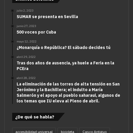
julio 2, 2023
SUMAR se presenta en Sevilla
junio 27, 2023
500 voces por Cuba
mayo 12, 2022
¿Monarquía o República? El sábado decides tú
abril 29, 2022
Tras dos años de ausencia, ya huele a Feria en la
PCEra
abril 28, 2022
La eliminación de las torres de alta tensión en San
Jerónimo y la Bachillera; el indulto a María
Salmerón y el apoyo al pueblo saharaui, algunos de
los temas que IU eleva al Pleno de abril.
¿De qué se habla?
accesibilidad universal
bicicleta
Casco Antiguo