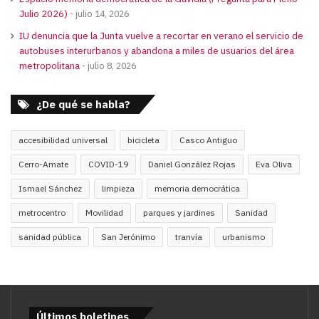
Julio 2026)
julio 14, 2026
IU denuncia que la Junta vuelve a recortar en verano el servicio de
autobuses interurbanos y abandona a miles de usuarios del área
metropolitana
julio 8, 2026
¿De qué se habla?
accesibilidad universal
bicicleta
Casco Antiguo
Cerro-Amate
COVID-19
Daniel González Rojas
Eva Oliva
Ismael Sánchez
limpieza
memoria democrática
metrocentro
Movilidad
parques y jardines
Sanidad
sanidad pública
San Jerónimo
tranvía
urbanismo
Últimos boletines