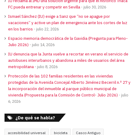
IU reclama al IMD una solución urgente para que el histórico Triaca
FC pueda entrenar y competir en Sevilla
julio 30, 2026
Ismael Sánchez (IU) exige a Sanz que “no se apague por
vacaciones” y active un plan de emergencia ante los cortes de luz
en los barrios
julio 22, 2026
Espacio memoria democrática de la Gavidia (Pregunta para Pleno-
Julio 2026)
julio 14, 2026
IU denuncia que la Junta vuelve a recortar en verano el servicio de
autobuses interurbanos y abandona a miles de usuarios del área
metropolitana
julio 8, 2026
Protección de las 102 familias residentes en las viviendas
protegidas de la Avenida Concejal Alberto Jiménez Becerril n.º 27 y
la incorporación del inmueble al parque público municipal de
vivienda (Propuesta para la Comisión de Control- Julio 2026)
julio
6, 2026
¿De qué se habla?
accesibilidad universal
bicicleta
Casco Antiguo