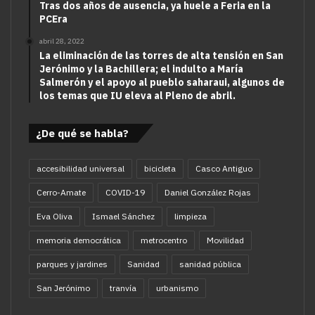
Tras dos años de ausencia, ya huele a Feria en la
PCEra
abril 28, 2022
La eliminación de las torres de alta tensión en San
Jerónimo y la Bachillera; el indulto a María
Salmerón y el apoyo al pueblo saharaui, algunos de
los temas que IU eleva al Pleno de abril.
¿De qué se habla?
accesibilidad universal
bicicleta
Casco Antiguo
Cerro-Amate
COVID-19
Daniel González Rojas
Eva Oliva
Ismael Sánchez
limpieza
memoria democrática
metrocentro
Movilidad
parques y jardines
Sanidad
sanidad pública
San Jerónimo
tranvía
urbanismo