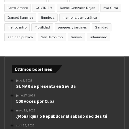
Cerro-Amate
COVID-19
Daniel González Rojas
Eva Oliva
Ismael Sánchez
limpieza
memoria democrática
metrocentro
Movilidad
parques y jardines
Sanidad
sanidad pública
San Jerónimo
tranvía
urbanismo
Últimos boletines
julio 2, 2023
SUMAR se presenta en Sevilla
junio 27, 2023
500 voces por Cuba
mayo 12, 2022
¿Monarquía o República? El sábado decides tú
abril 29, 2022