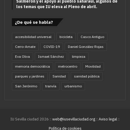
Salmerón y el apoyo al pueblo saharaui, algunos de
los temas que IU eleva al Pleno de abril.
¿De qué se habla?
accesibilidad universal
bicicleta
Casco Antiguo
Cerro-Amate
COVID-19
Daniel González Rojas
Eva Oliva
Ismael Sánchez
limpieza
memoria democrática
metrocentro
Movilidad
parques y jardines
Sanidad
sanidad pública
San Jerónimo
tranvía
urbanismo
IU Sevilla ciudad 2026 ::
web@iusevillaciudad.org
::
Aviso legal
::
Política de cookies