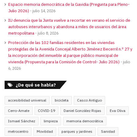
Espacio memoria democrática de la Gavidia (Pregunta para Pleno-
Julio 2026)
julio 14, 2026
IU denuncia que la Junta vuelve a recortar en verano el servicio de
autobuses interurbanos y abandona a miles de usuarios del área
metropolitana
julio 8, 2026
Protección de las 102 familias residentes en las viviendas
protegidas de la Avenida Concejal Alberto Jiménez Becerril n.º 27 y
la incorporación del inmueble al parque público municipal de
vivienda (Propuesta para la Comisión de Control- Julio 2026)
julio
6, 2026
¿De qué se habla?
accesibilidad universal
bicicleta
Casco Antiguo
Cerro-Amate
COVID-19
Daniel González Rojas
Eva Oliva
Ismael Sánchez
limpieza
memoria democrática
metrocentro
Movilidad
parques y jardines
Sanidad