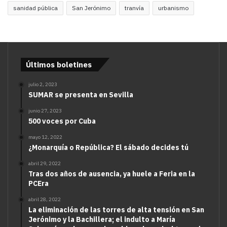
sanidad pública
San Jerónimo
tranvía
urbanismo
Últimos boletines
julio 2, 2023
SUMAR se presenta en Sevilla
junio 27, 2023
500 voces por Cuba
mayo 12, 2022
¿Monarquía o República? El sábado decides tú
abril 29, 2022
Tras dos años de ausencia, ya huele a Feria en la
PCEra
abril 28, 2022
La eliminación de las torres de alta tensión en San
Jerónimo y la Bachillera; el indulto a María