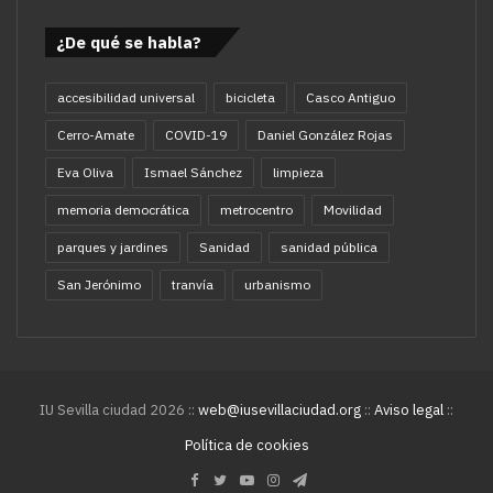
¿De qué se habla?
accesibilidad universal
bicicleta
Casco Antiguo
Cerro-Amate
COVID-19
Daniel González Rojas
Eva Oliva
Ismael Sánchez
limpieza
memoria democrática
metrocentro
Movilidad
parques y jardines
Sanidad
sanidad pública
San Jerónimo
tranvía
urbanismo
IU Sevilla ciudad 2026 ::
web@iusevillaciudad.org
::
Aviso legal
::
Política de cookies
Facebook
Twitter
YouTube
Instagram
Telegram