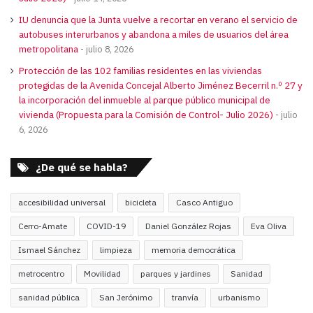
IU denuncia que la Junta vuelve a recortar en verano el servicio de
autobuses interurbanos y abandona a miles de usuarios del área
metropolitana
julio 8, 2026
Protección de las 102 familias residentes en las viviendas
protegidas de la Avenida Concejal Alberto Jiménez Becerril n.º 27 y
la incorporación del inmueble al parque público municipal de
vivienda (Propuesta para la Comisión de Control- Julio 2026)
julio
6, 2026
¿De qué se habla?
accesibilidad universal
bicicleta
Casco Antiguo
Cerro-Amate
COVID-19
Daniel González Rojas
Eva Oliva
Ismael Sánchez
limpieza
memoria democrática
metrocentro
Movilidad
parques y jardines
Sanidad
sanidad pública
San Jerónimo
tranvía
urbanismo