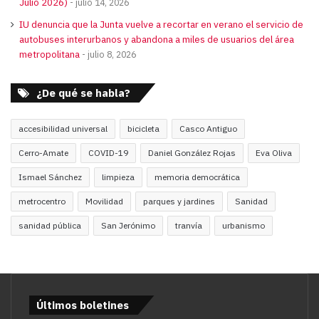
Julio 2026)
julio 14, 2026
IU denuncia que la Junta vuelve a recortar en verano el servicio de
autobuses interurbanos y abandona a miles de usuarios del área
metropolitana
julio 8, 2026
¿De qué se habla?
accesibilidad universal
bicicleta
Casco Antiguo
Cerro-Amate
COVID-19
Daniel González Rojas
Eva Oliva
Ismael Sánchez
limpieza
memoria democrática
metrocentro
Movilidad
parques y jardines
Sanidad
sanidad pública
San Jerónimo
tranvía
urbanismo
Últimos boletines