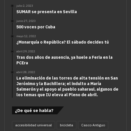
julio 2, 2023
SUMAR se presenta en Sevilla
junio 27, 2023
500 voces por Cuba
mayo 12, 2022
¿Monarquía o República? El sábado decides tú
abril 29, 2022
Tras dos años de ausencia, ya huele a Feria en la
PCEra
abril 28, 2022
La eliminación de las torres de alta tensión en San
Jerónimo y la Bachillera; el indulto a María
Salmerón y el apoyo al pueblo saharaui, algunos de
los temas que IU eleva al Pleno de abril.
¿De qué se habla?
accesibilidad universal
bicicleta
Casco Antiguo