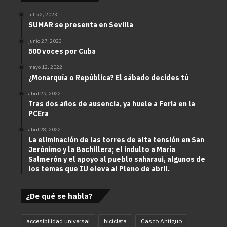
julio 2, 2023
SUMAR se presenta en Sevilla
junio 27, 2023
500 voces por Cuba
mayo 12, 2022
¿Monarquía o República? El sábado decides tú
abril 29, 2022
Tras dos años de ausencia, ya huele a Feria en la
PCEra
abril 28, 2022
La eliminación de las torres de alta tensión en San
Jerónimo y la Bachillera; el indulto a María
Salmerón y el apoyo al pueblo saharaui, algunos de
los temas que IU eleva al Pleno de abril.
¿De qué se habla?
accesibilidad universal
bicicleta
Casco Antiguo