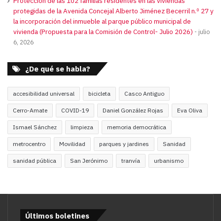
Protección de las 102 familias residentes en las viviendas
protegidas de la Avenida Concejal Alberto Jiménez Becerril n.º 27 y
la incorporación del inmueble al parque público municipal de
vivienda (Propuesta para la Comisión de Control- Julio 2026)
julio
6, 2026
¿De qué se habla?
accesibilidad universal
bicicleta
Casco Antiguo
Cerro-Amate
COVID-19
Daniel González Rojas
Eva Oliva
Ismael Sánchez
limpieza
memoria democrática
metrocentro
Movilidad
parques y jardines
Sanidad
sanidad pública
San Jerónimo
tranvía
urbanismo
Últimos boletines