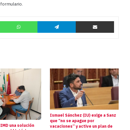
 formulario.
Twitter
WhatsApp
Telegram
Compartir por correo
Ismael Sánchez (IU) exige a Sanz
que “no se apague por
 IMD una solución
vacaciones” y active un plan de