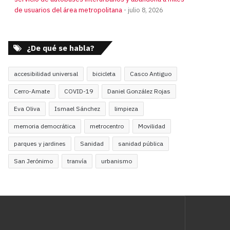
de usuarios del área metropolitana
julio 8, 2026
¿De qué se habla?
accesibilidad universal
bicicleta
Casco Antiguo
Cerro-Amate
COVID-19
Daniel González Rojas
Eva Oliva
Ismael Sánchez
limpieza
memoria democrática
metrocentro
Movilidad
parques y jardines
Sanidad
sanidad pública
San Jerónimo
tranvía
urbanismo