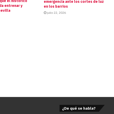
que el histórico
emergencia ante los cortes de luz
da entrenar y
en los barrios
evilla
julio 22, 2026
¿De qué se habla?