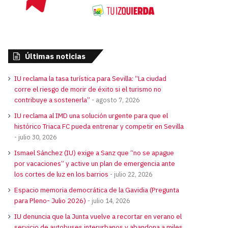
Últimas noticias
IU reclama la tasa turística para Sevilla: “La ciudad
corre el riesgo de morir de éxito si el turismo no
contribuye a sostenerla”
agosto 7, 2026
IU reclama al IMD una solución urgente para que el
histórico Triaca FC pueda entrenar y competir en Sevilla
julio 30, 2026
Ismael Sánchez (IU) exige a Sanz que “no se apague
por vacaciones” y active un plan de emergencia ante
los cortes de luz en los barrios
julio 22, 2026
Espacio memoria democrática de la Gavidia (Pregunta
para Pleno- Julio 2026)
julio 14, 2026
IU denuncia que la Junta vuelve a recortar en verano el
servicio de autobuses interurbanos y abandona a miles