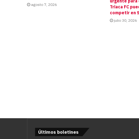
urgente para 
agosto 7, 2026
Triaca FC pue
competir en S
julio 30, 2026
Últimos boletines