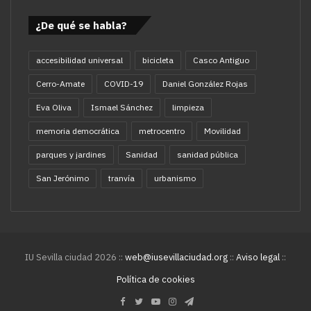
¿De qué se habla?
accesibilidad universal
bicicleta
Casco Antiguo
Cerro-Amate
COVID-19
Daniel González Rojas
Eva Oliva
Ismael Sánchez
limpieza
memoria democrática
metrocentro
Movilidad
parques y jardines
Sanidad
sanidad pública
San Jerónimo
tranvía
urbanismo
IU Sevilla ciudad 2026 ::
web@iusevillaciudad.org
::
Aviso legal
::
Política de cookies
Facebook
Twitter
YouTube
Instagram
Telegram