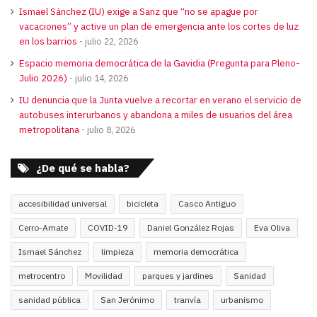
Ismael Sánchez (IU) exige a Sanz que “no se apague por
vacaciones” y active un plan de emergencia ante los cortes de luz
en los barrios
julio 22, 2026
Espacio memoria democrática de la Gavidia (Pregunta para Pleno-
Julio 2026)
julio 14, 2026
IU denuncia que la Junta vuelve a recortar en verano el servicio de
autobuses interurbanos y abandona a miles de usuarios del área
metropolitana
julio 8, 2026
¿De qué se habla?
accesibilidad universal
bicicleta
Casco Antiguo
Cerro-Amate
COVID-19
Daniel González Rojas
Eva Oliva
Ismael Sánchez
limpieza
memoria democrática
metrocentro
Movilidad
parques y jardines
Sanidad
sanidad pública
San Jerónimo
tranvía
urbanismo