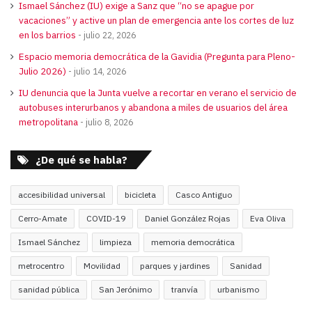
Ismael Sánchez (IU) exige a Sanz que “no se apague por
vacaciones” y active un plan de emergencia ante los cortes de luz
en los barrios
julio 22, 2026
Espacio memoria democrática de la Gavidia (Pregunta para Pleno-
Julio 2026)
julio 14, 2026
IU denuncia que la Junta vuelve a recortar en verano el servicio de
autobuses interurbanos y abandona a miles de usuarios del área
metropolitana
julio 8, 2026
¿De qué se habla?
accesibilidad universal
bicicleta
Casco Antiguo
Cerro-Amate
COVID-19
Daniel González Rojas
Eva Oliva
Ismael Sánchez
limpieza
memoria democrática
metrocentro
Movilidad
parques y jardines
Sanidad
sanidad pública
San Jerónimo
tranvía
urbanismo