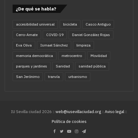
¿De qué se habla?
accesibilidad universal
bicicleta
Casco Antiguo
Cerro-Amate
COVID-19
Daniel González Rojas
Eva Oliva
Ismael Sánchez
limpieza
memoria democrática
metrocentro
Movilidad
parques y jardines
Sanidad
sanidad pública
San Jerónimo
tranvía
urbanismo
IU Sevilla ciudad 2026 ::
web@iusevillaciudad.org
::
Aviso legal
::
Política de cookies
Facebook
Twitter
YouTube
Instagram
Telegram