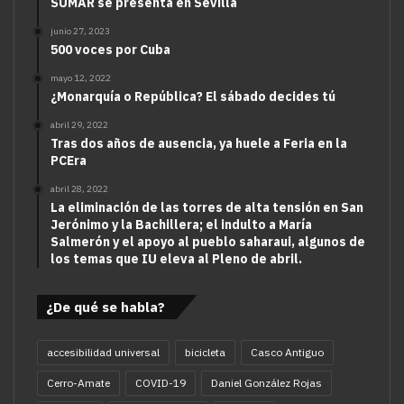
SUMAR se presenta en Sevilla
junio 27, 2023
500 voces por Cuba
mayo 12, 2022
¿Monarquía o República? El sábado decides tú
abril 29, 2022
Tras dos años de ausencia, ya huele a Feria en la
PCEra
abril 28, 2022
La eliminación de las torres de alta tensión en San
Jerónimo y la Bachillera; el indulto a María
Salmerón y el apoyo al pueblo saharaui, algunos de
los temas que IU eleva al Pleno de abril.
¿De qué se habla?
accesibilidad universal
bicicleta
Casco Antiguo
Cerro-Amate
COVID-19
Daniel González Rojas