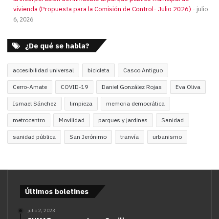
vivienda (Propuesta para la Comisión de Control- Julio 2026)
julio
6, 2026
¿De qué se habla?
accesibilidad universal
bicicleta
Casco Antiguo
Cerro-Amate
COVID-19
Daniel González Rojas
Eva Oliva
Ismael Sánchez
limpieza
memoria democrática
metrocentro
Movilidad
parques y jardines
Sanidad
sanidad pública
San Jerónimo
tranvía
urbanismo
Últimos boletines
julio 2, 2023