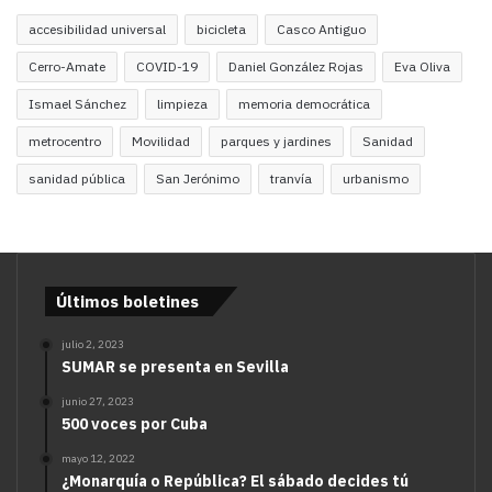
accesibilidad universal
bicicleta
Casco Antiguo
Cerro-Amate
COVID-19
Daniel González Rojas
Eva Oliva
Ismael Sánchez
limpieza
memoria democrática
metrocentro
Movilidad
parques y jardines
Sanidad
sanidad pública
San Jerónimo
tranvía
urbanismo
Últimos boletines
julio 2, 2023
SUMAR se presenta en Sevilla
junio 27, 2023
500 voces por Cuba
mayo 12, 2022
¿Monarquía o República? El sábado decides tú