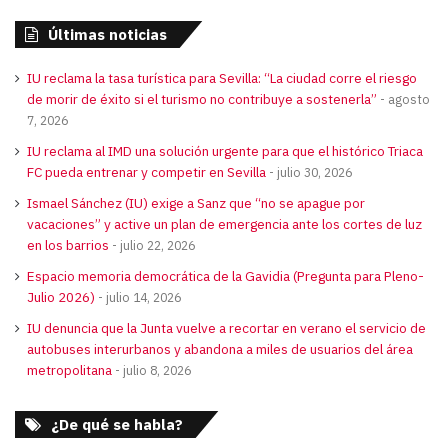
Últimas noticias
IU reclama la tasa turística para Sevilla: “La ciudad corre el riesgo
de morir de éxito si el turismo no contribuye a sostenerla”
agosto
7, 2026
IU reclama al IMD una solución urgente para que el histórico Triaca
FC pueda entrenar y competir en Sevilla
julio 30, 2026
Ismael Sánchez (IU) exige a Sanz que “no se apague por
vacaciones” y active un plan de emergencia ante los cortes de luz
en los barrios
julio 22, 2026
Espacio memoria democrática de la Gavidia (Pregunta para Pleno-
Julio 2026)
julio 14, 2026
IU denuncia que la Junta vuelve a recortar en verano el servicio de
autobuses interurbanos y abandona a miles de usuarios del área
metropolitana
julio 8, 2026
¿De qué se habla?