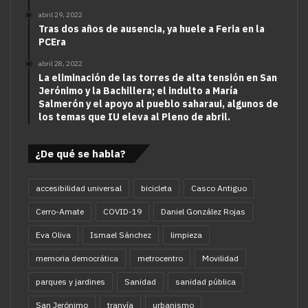
abril 29, 2022
Tras dos años de ausencia, ya huele a Feria en la
PCEra
abril 28, 2022
La eliminación de las torres de alta tensión en San
Jerónimo y la Bachillera; el indulto a María
Salmerón y el apoyo al pueblo saharaui, algunos de
los temas que IU eleva al Pleno de abril.
¿De qué se habla?
accesibilidad universal
bicicleta
Casco Antiguo
Cerro-Amate
COVID-19
Daniel González Rojas
Eva Oliva
Ismael Sánchez
limpieza
memoria democrática
metrocentro
Movilidad
parques y jardines
Sanidad
sanidad pública
San Jerónimo
tranvía
urbanismo