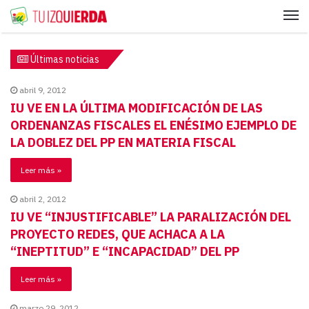
Me
Últimas noticias
abril 9, 2012
IU VE EN LA ÚLTIMA MODIFICACIÓN DE LAS
ORDENANZAS FISCALES EL ENÉSIMO EJEMPLO DE
LA DOBLEZ DEL PP EN MATERIA FISCAL
Leer más »
abril 2, 2012
IU VE “INJUSTIFICABLE” LA PARALIZACIÓN DEL
PROYECTO REDES, QUE ACHACA A LA
“INEPTITUD” E “INCAPACIDAD” DEL PP
Leer más »
marzo 29, 2012