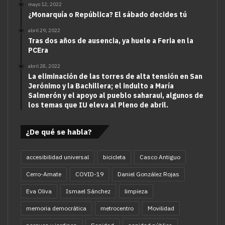
mayo 12, 2022
¿Monarquía o República? El sábado decides tú
abril 29, 2022
Tras dos años de ausencia, ya huele a Feria en la
PCEra
abril 28, 2022
La eliminación de las torres de alta tensión en San
Jerónimo y la Bachillera; el indulto a María
Salmerón y el apoyo al pueblo saharaui, algunos de
los temas que IU eleva al Pleno de abril.
¿De qué se habla?
accesibilidad universal
bicicleta
Casco Antiguo
Cerro-Amate
COVID-19
Daniel González Rojas
Eva Oliva
Ismael Sánchez
limpieza
memoria democrática
metrocentro
Movilidad