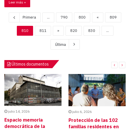
Leer más »
Primera
...
790
800
«
809
810
811
»
820
830
...
Última
Últimos documentos
julio 14, 2026
julio 6, 2026
Espacio memoria
Protección de las 102
democrática de la
familias residentes en